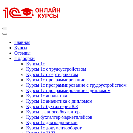
Перейти
к
содержимому
(нажмите
Enter)
Курсы 1С
Курсы 1С официальная сертификация
Главная
Курсы
Отзывы
Подборки
Курсы 1с
Курсы 1с с трудоустройством
Курсы 1с с сертификатом
Курсы 1с программирование
Курсы 1с программирование с трудоустройством
Курсы 1с программирование с дипломом
Курсы 1с аналитика
Курсы 1с аналитика с дипломом
Курсы 1с бухгалтерия 8.3
Курсы главного бухгалтера
Курсы бухгалтер-маркетплейсов
Курсы 1с для кадровиков
Курсы 1с документооборот