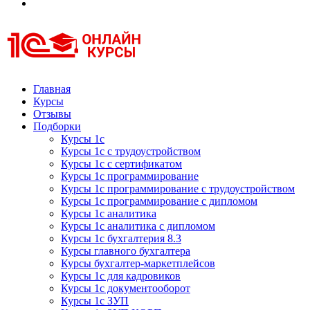
Курсы 1С
Курсы 1С официальная сертификация
Главная
Курсы
Отзывы
Подборки
Курсы 1с
Курсы 1с с трудоустройством
Курсы 1с с сертификатом
Курсы 1с программирование
Курсы 1с программирование с трудоустройством
Курсы 1с программирование с дипломом
Курсы 1с аналитика
Курсы 1с аналитика с дипломом
Курсы 1с бухгалтерия 8.3
Курсы главного бухгалтера
Курсы бухгалтер-маркетплейсов
Курсы 1с для кадровиков
Курсы 1с документооборот
Курсы 1с ЗУП