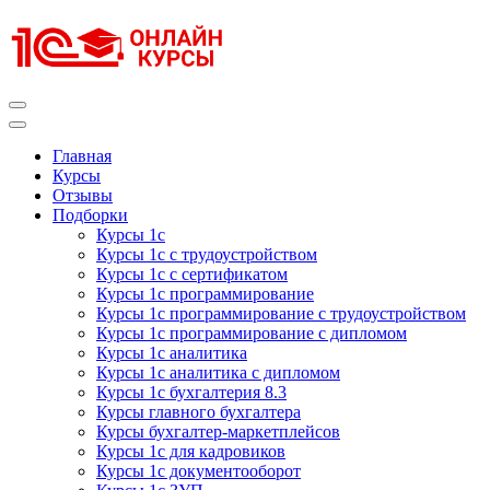
Перейти
к
содержимому
(нажмите
Enter)
Курсы 1С
Курсы 1С официальная сертификация
Главная
Курсы
Отзывы
Подборки
Курсы 1с
Курсы 1с с трудоустройством
Курсы 1с с сертификатом
Курсы 1с программирование
Курсы 1с программирование с трудоустройством
Курсы 1с программирование с дипломом
Курсы 1с аналитика
Курсы 1с аналитика с дипломом
Курсы 1с бухгалтерия 8.3
Курсы главного бухгалтера
Курсы бухгалтер-маркетплейсов
Курсы 1с для кадровиков
Курсы 1с документооборот