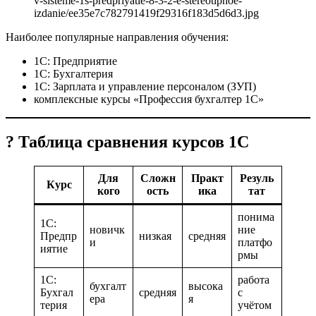
Наиболее популярные направления обучения:
1С: Предприятие
1С: Бухгалтерия
1С: Зарплата и управление персоналом (ЗУП)
комплексные курсы «Профессия бухгалтер 1С»
? Таблица сравнения курсов 1С
Для
Сложн
Практ
Резуль
Курс
кого
ость
ика
тат
понима
1С:
новичк
ние
Предпр
низкая
средняя
и
платфо
иятие
рмы
1С:
работа
бухгалт
высока
Бухгал
средняя
с
ера
я
терия
учётом