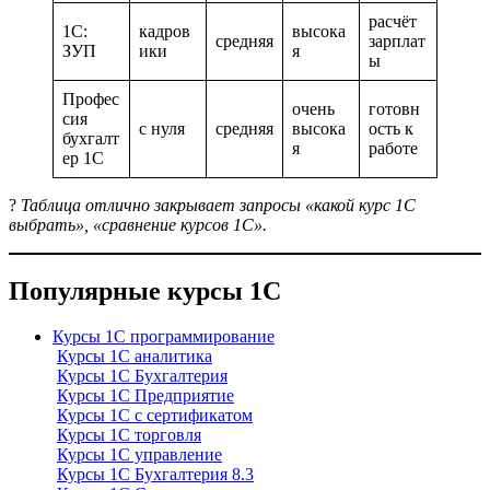
расчёт
1С:
кадров
высока
средняя
зарплат
ЗУП
ики
я
ы
Профес
очень
готовн
сия
с нуля
средняя
высока
ость к
бухгалт
я
работе
ер 1С
?
Таблица отлично закрывает запросы «какой курс 1С
выбрать», «сравнение курсов 1С».
Популярные курсы 1С
Курсы 1С программирование
Курсы 1С аналитика
Курсы 1С Бухгалтерия
Курсы 1С Предприятие
Курсы 1С с сертификатом
Курсы 1С торговля
Курсы 1С управление
Курсы 1С Бухгалтерия 8.3