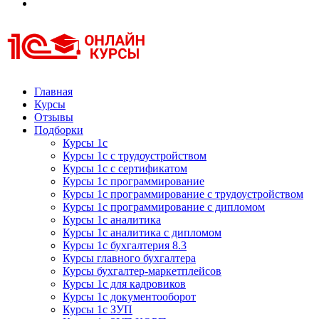
Курсы 1С
Курсы 1С официальная сертификация
Главная
Курсы
Отзывы
Подборки
Курсы 1с
Курсы 1с с трудоустройством
Курсы 1с с сертификатом
Курсы 1с программирование
Курсы 1с программирование с трудоустройством
Курсы 1с программирование с дипломом
Курсы 1с аналитика
Курсы 1с аналитика с дипломом
Курсы 1с бухгалтерия 8.3
Курсы главного бухгалтера
Курсы бухгалтер-маркетплейсов
Курсы 1с для кадровиков
Курсы 1с документооборот
Курсы 1с ЗУП