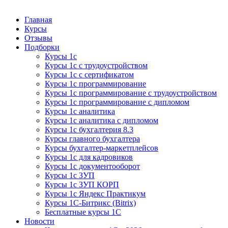
Курсы 1С
Курсы 1С официальная сертификация
Главная
Курсы
Отзывы
Подборки
Курсы 1с
Курсы 1с с трудоустройством
Курсы 1с с сертификатом
Курсы 1с программирование
Курсы 1с программирование с трудоустройством
Курсы 1с программирование с дипломом
Курсы 1с аналитика
Курсы 1с аналитика с дипломом
Курсы 1с бухгалтерия 8.3
Курсы главного бухгалтера
Курсы бухгалтер-маркетплейсов
Курсы 1с для кадровиков
Курсы 1с документооборот
Курсы 1с ЗУП
Курсы 1с ЗУП КОРП
Курсы 1с Яндекс Практикум
Курсы 1С-Битрикс (Bitrix)
Бесплатные курсы 1С
Новости