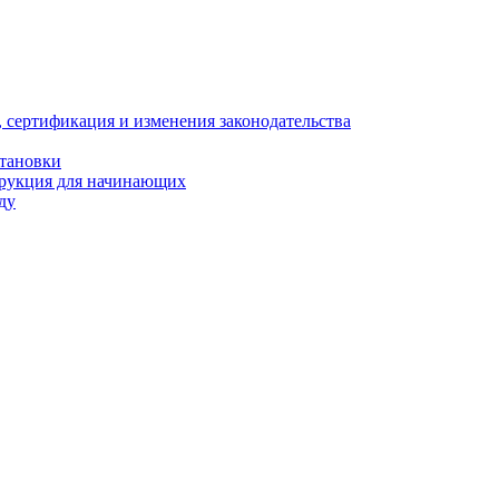
, сертификация и изменения законодательства
становки
трукция для начинающих
ду