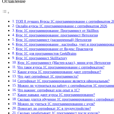
Оглавление
ТОП 8 лучших Курсы 1С программирование с сертификатом 2
Онлайн-курсы 1С программирование с сертификатом 2026
Курс 1С программирование: Программист от Skillbox
Курс 1С программирование: программист Нетология
Курс 1С‑программист (расширенный) Нетология
Курс 1С программирование : настройка, учет и программиров
Курс 1С программирование от Яндекс Практикум
Курс 1С для программистов GeekBrains
Курс 1С программист Skillfactory
Курс 1С‑программист (Мастер-класс), мини курс Нетология
Что такое курсы 1С программирование с сертификатом?
Какие курсы 1С программирование дают сертификат?
Что дает сертификат 1С программиста?
Сертификат 1С программирование является официальным?
Можно ли устроиться на работу с сертификатом 1С программ
Что важнее: сертификат или опыт в 1С?
Какие навыки дают курсы 1С программирование?
Сколько длится обучение 1С программированию с сертифика
Можно ли учиться 1С программированию с нуля?
Помогает ли сертификат 1С в трудоустройстве?
Сколько зарабатывает 1С программист после курсов?