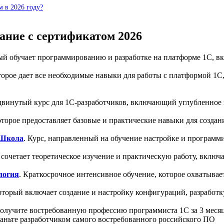
 в 2026 году?
ние с сертификатом 2026
рый обучает программированию и разработке на платформе 1С, в
торое дает все необходимые навыки для работы с платформой 1С
двинутый курс для 1С‑разработчиков, включающий углубленное
которое предоставляет базовые и практические навыки для созд
 Школа
. Курс, направленный на обучение настройке и программи
й сочетает теоретическое изучение и практическую работу, вклю
логия
. Краткосрочное интенсивное обучение, которое охватыва
торый включает создание и настройку конфигураций, разработку
лучите востребованную профессию программиста 1С за 3 месяц
таньте разработчиком самого востребованного российского ПО