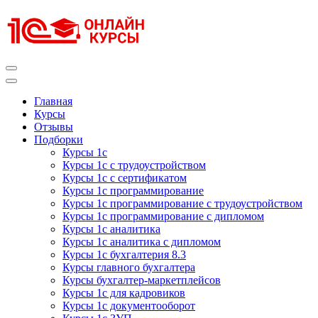
Перейти
к
содержимому
(нажмите
Enter)
Курсы 1С
Курсы 1С официальная сертификация
Главная
Курсы
Отзывы
Подборки
Курсы 1с
Курсы 1с с трудоустройством
Курсы 1с с сертификатом
Курсы 1с программирование
Курсы 1с программирование с трудоустройством
Курсы 1с программирование с дипломом
Курсы 1с аналитика
Курсы 1с аналитика с дипломом
Курсы 1с бухгалтерия 8.3
Курсы главного бухгалтера
Курсы бухгалтер-маркетплейсов
Курсы 1с для кадровиков
Курсы 1с документооборот