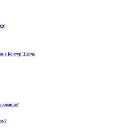
026
ание Контур Школа
ирование?
том?