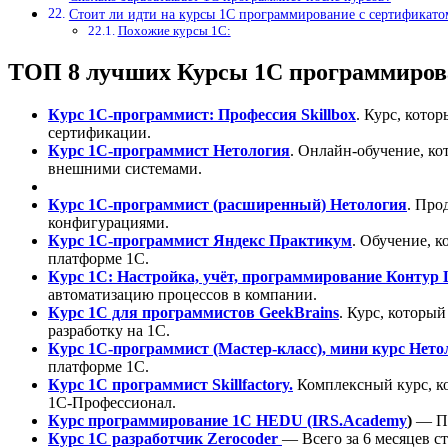
Стоит ли идти на курсы 1С программирование с сертификатом
Похожие курсы 1С:
ТОП 8 лучших Курсы 1С программирова
Курс 1С‑программист: Профессия Skillbox
. Курс, кото
сертификации.
Курс 1С‑программист Нетология
. Онлайн-обучение, ко
внешними системами.
Курс 1С‑программист (расширенный) Нетология
. Про
конфигурациями.
Курс 1С‑программист Яндекс Практикум
. Обучение, 
платформе 1С.
Курс 1С: Настройка, учёт, программирование Контур
автоматизацию процессов в компании.
Курс 1С для программистов GeekBrains
. Курс, которы
разработку на 1С.
Курс 1С‑программист (Мастер-класс), мини курс Нето
платформе 1С.
Курс 1С программист Skillfactory.
Комплексный курс, ко
1С‑Профессионал.
Курс программирование 1С HEDU (IRS.Academy
)
— По
Курс 1С разработчик Zerocoder
— Всего за 6 месяцев с