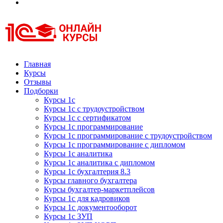
Курсы 1С
Курсы 1С официальная сертификация
Главная
Курсы
Отзывы
Подборки
Курсы 1с
Курсы 1с с трудоустройством
Курсы 1с с сертификатом
Курсы 1с программирование
Курсы 1с программирование с трудоустройством
Курсы 1с программирование с дипломом
Курсы 1с аналитика
Курсы 1с аналитика с дипломом
Курсы 1с бухгалтерия 8.3
Курсы главного бухгалтера
Курсы бухгалтер-маркетплейсов
Курсы 1с для кадровиков
Курсы 1с документооборот
Курсы 1с ЗУП