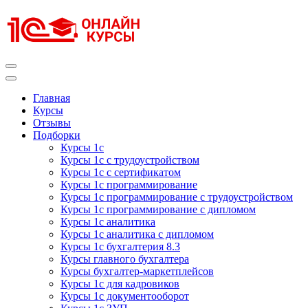
Перейти
к
содержимому
(нажмите
Enter)
Курсы 1С
Курсы 1С официальная сертификация
Главная
Курсы
Отзывы
Подборки
Курсы 1с
Курсы 1с с трудоустройством
Курсы 1с с сертификатом
Курсы 1с программирование
Курсы 1с программирование с трудоустройством
Курсы 1с программирование с дипломом
Курсы 1с аналитика
Курсы 1с аналитика с дипломом
Курсы 1с бухгалтерия 8.3
Курсы главного бухгалтера
Курсы бухгалтер-маркетплейсов
Курсы 1с для кадровиков
Курсы 1с документооборот