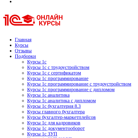
Курсы 1С
Курсы 1С официальная сертификация
Главная
Курсы
Отзывы
Подборки
Курсы 1с
Курсы 1с с трудоустройством
Курсы 1с с сертификатом
Курсы 1с программирование
Курсы 1с программирование с трудоустройством
Курсы 1с программирование с дипломом
Курсы 1с аналитика
Курсы 1с аналитика с дипломом
Курсы 1с бухгалтерия 8.3
Курсы главного бухгалтера
Курсы бухгалтер-маркетплейсов
Курсы 1с для кадровиков
Курсы 1с документооборот
Курсы 1с ЗУП