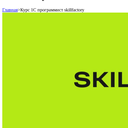
Главная
>
Курс 1С программист skillfactory