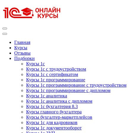
Перейти
к
содержимому
(нажмите
Enter)
Курсы 1С
Курсы 1С официальная сертификация
Главная
Курсы
Отзывы
Подборки
Курсы 1с
Курсы 1с с трудоустройством
Курсы 1с с сертификатом
Курсы 1с программирование
Курсы 1с программирование с трудоустройством
Курсы 1с программирование с дипломом
Курсы 1с аналитика
Курсы 1с аналитика с дипломом
Курсы 1с бухгалтерия 8.3
Курсы главного бухгалтера
Курсы бухгалтер-маркетплейсов
Курсы 1с для кадровиков
Курсы 1с документооборот