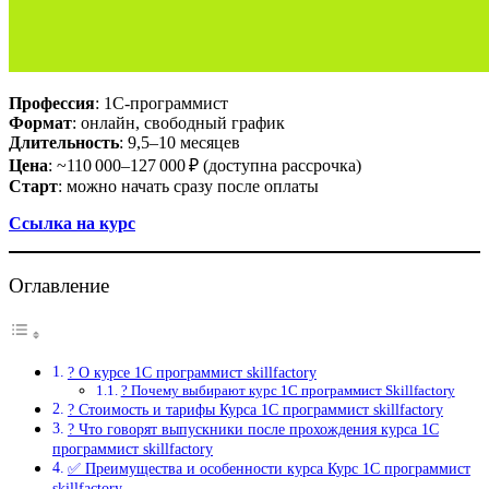
Профессия
: 1С‑программист
Формат
: онлайн, свободный график
Длительность
: 9,5–10 месяцев
Цена
: ~110 000–127 000 ₽ (доступна рассрочка)
Старт
: можно начать сразу после оплаты
Ссылка на курс
Оглавление
? О курсе 1С программист skillfactory
? Почему выбирают курс 1С программист Skillfactory
? Стоимость и тарифы Курса 1С программист skillfactory
? Что говорят выпускники после прохождения курса 1С
программист skillfactory
✅ Преимущества и особенности курса Курс 1С программист
skillfactory