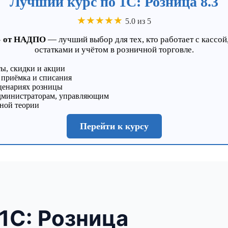
Лучший курс по 1С: Розница 8.3
★★★★★
5.0 из 5
3» от НАДПО
— лучший выбор для тех, кто работает с кассо
остатками и учётом в розничной торговле.
ты, скидки и акции
 приёмка и списания
ценариях розницы
администраторам, управляющим
жной теории
Перейти к курсу
1С: Розница