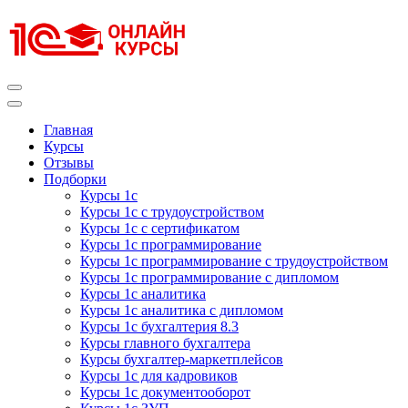
Перейти
к
содержимому
(нажмите
Enter)
Курсы 1С
Курсы 1С официальная сертификация
Главная
Курсы
Отзывы
Подборки
Курсы 1с
Курсы 1с с трудоустройством
Курсы 1с с сертификатом
Курсы 1с программирование
Курсы 1с программирование с трудоустройством
Курсы 1с программирование с дипломом
Курсы 1с аналитика
Курсы 1с аналитика с дипломом
Курсы 1с бухгалтерия 8.3
Курсы главного бухгалтера
Курсы бухгалтер-маркетплейсов
Курсы 1с для кадровиков
Курсы 1с документооборот