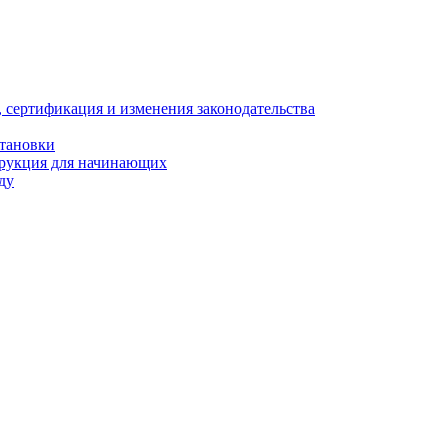
, сертификация и изменения законодательства
становки
трукция для начинающих
ду