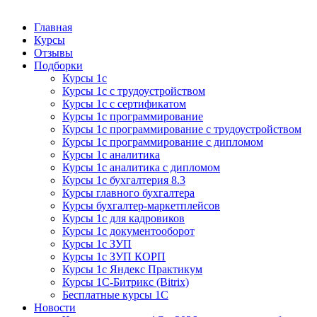
Курсы 1С
Курсы 1С официальная сертификация
Главная
Курсы
Отзывы
Подборки
Курсы 1с
Курсы 1с с трудоустройством
Курсы 1с с сертификатом
Курсы 1с программирование
Курсы 1с программирование с трудоустройством
Курсы 1с программирование с дипломом
Курсы 1с аналитика
Курсы 1с аналитика с дипломом
Курсы 1с бухгалтерия 8.3
Курсы главного бухгалтера
Курсы бухгалтер-маркетплейсов
Курсы 1с для кадровиков
Курсы 1с документооборот
Курсы 1с ЗУП
Курсы 1с ЗУП КОРП
Курсы 1с Яндекс Практикум
Курсы 1С-Битрикс (Bitrix)
Бесплатные курсы 1С
Новости