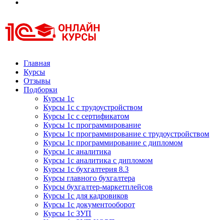
Курсы 1С
Курсы 1С официальная сертификация
Главная
Курсы
Отзывы
Подборки
Курсы 1с
Курсы 1с с трудоустройством
Курсы 1с с сертификатом
Курсы 1с программирование
Курсы 1с программирование с трудоустройством
Курсы 1с программирование с дипломом
Курсы 1с аналитика
Курсы 1с аналитика с дипломом
Курсы 1с бухгалтерия 8.3
Курсы главного бухгалтера
Курсы бухгалтер-маркетплейсов
Курсы 1с для кадровиков
Курсы 1с документооборот
Курсы 1с ЗУП