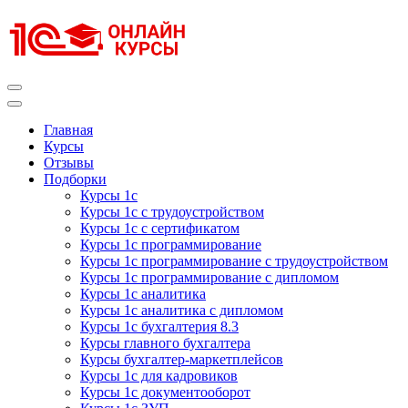
Перейти
к
содержимому
(нажмите
Enter)
Курсы 1С
Курсы 1С официальная сертификация
Главная
Курсы
Отзывы
Подборки
Курсы 1с
Курсы 1с с трудоустройством
Курсы 1с с сертификатом
Курсы 1с программирование
Курсы 1с программирование с трудоустройством
Курсы 1с программирование с дипломом
Курсы 1с аналитика
Курсы 1с аналитика с дипломом
Курсы 1с бухгалтерия 8.3
Курсы главного бухгалтера
Курсы бухгалтер-маркетплейсов
Курсы 1с для кадровиков
Курсы 1с документооборот