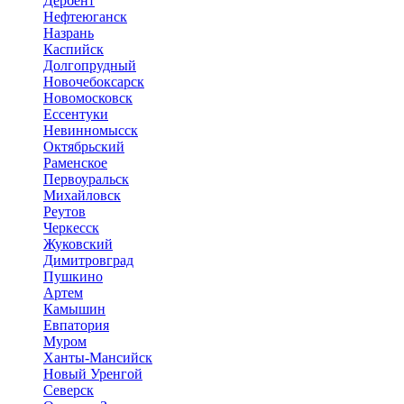
Дербент
Нефтеюганск
Назрань
Каспийск
Долгопрудный
Новочебоксарск
Новомосковск
Ессентуки
Невинномысск
Октябрьский
Раменское
Первоуральск
Михайловск
Реутов
Черкесск
Жуковский
Димитровград
Пушкино
Артем
Камышин
Евпатория
Муром
Ханты-Мансийск
Новый Уренгой
Северск