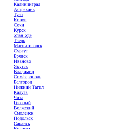
Калининград
Астрахань
Тула
Киров
Сочи
Курск
Улан-Удэ
Тверь
Магнитогорск
Сургут
Брянск
Иваново
Якутск
Владимир
Симферополь
Белгород
Нижний Тагил
Калуга
Чита
Грозный
Волжский
Смоленск
Подольск
Саранск
Вологда