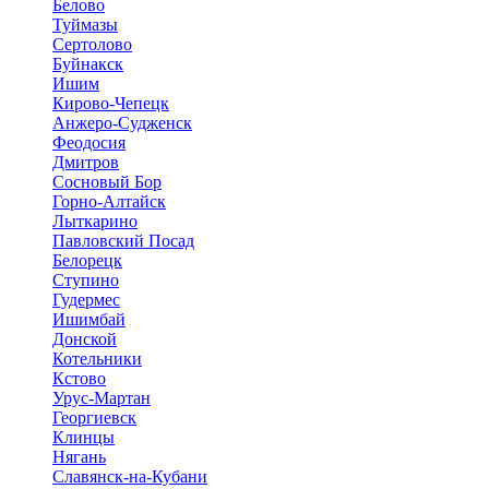
Белово
Туймазы
Сертолово
Буйнакск
Ишим
Кирово-Чепецк
Анжеро-Судженск
Феодосия
Дмитров
Сосновый Бор
Горно-Алтайск
Лыткарино
Павловский Посад
Белорецк
Ступино
Гудермес
Ишимбай
Донской
Котельники
Кстово
Урус-Мартан
Георгиевск
Клинцы
Нягань
Славянск-на-Кубани