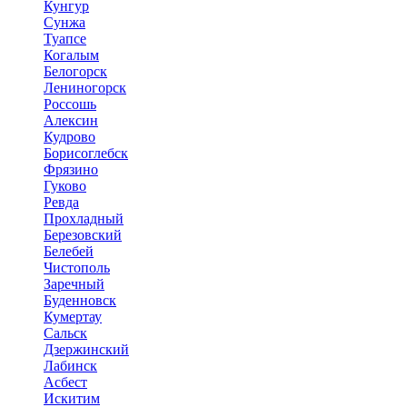
Кунгур
Сунжа
Туапсе
Когалым
Белогорск
Лениногорск
Россошь
Алексин
Кудрово
Борисоглебск
Фрязино
Гуково
Ревда
Прохладный
Березовский
Белебей
Чистополь
Заречный
Буденновск
Кумертау
Сальск
Дзержинский
Лабинск
Асбест
Искитим