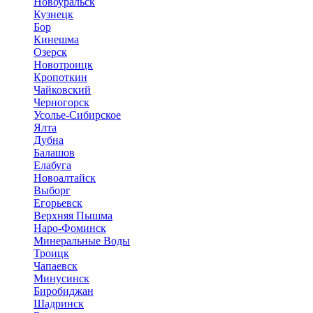
Новоуральск
Кузнецк
Бор
Кинешма
Озерск
Новотроицк
Кропоткин
Чайковский
Черногорск
Усолье-Сибирское
Ялта
Дубна
Балашов
Елабуга
Новоалтайск
Выборг
Егорьевск
Верхняя Пышма
Наро-Фоминск
Минеральные Воды
Троицк
Чапаевск
Минусинск
Биробиджан
Шадринск