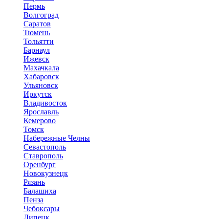
Пермь
Волгоград
Саратов
Тюмень
Тольятти
Барнаул
Ижевск
Махачкала
Хабаровск
Ульяновск
Иркутск
Владивосток
Ярославль
Кемерово
Томск
Набережные Челны
Севастополь
Ставрополь
Оренбург
Новокузнецк
Рязань
Балашиха
Пенза
Чебоксары
Липецк