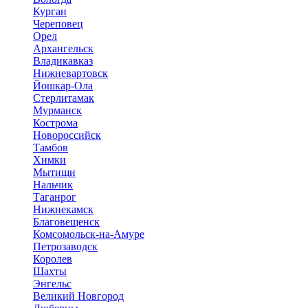
Курган
Череповец
Орел
Архангельск
Владикавказ
Нижневартовск
Йошкар-Ола
Стерлитамак
Мурманск
Кострома
Новороссийск
Тамбов
Химки
Мытищи
Нальчик
Таганрог
Нижнекамск
Благовещенск
Комсомольск-на-Амуре
Петрозаводск
Королев
Шахты
Энгельс
Великий Новгород