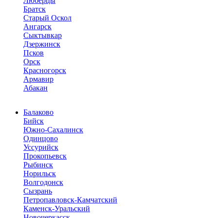
Люберцы
Братск
Старый Оскол
Ангарск
Сыктывкар
Дзержинск
Псков
Орск
Красногорск
Армавир
Абакан
Балаково
Бийск
Южно-Сахалинск
Одинцово
Уссурийск
Прокопьевск
Рыбинск
Норильск
Волгодонск
Сызрань
Петропавловск-Камчатский
Каменск-Уральский
Новочеркасск