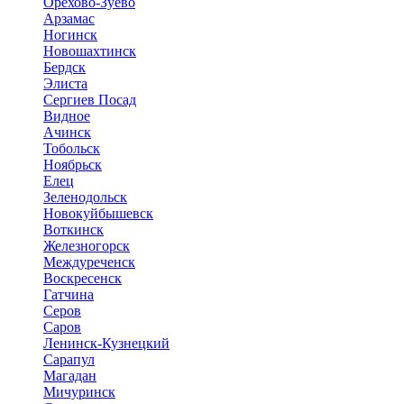
Орехово-Зуево
Арзамас
Ногинск
Новошахтинск
Бердск
Элиста
Сергиев Посад
Видное
Ачинск
Тобольск
Ноябрьск
Елец
Зеленодольск
Новокуйбышевск
Воткинск
Железногорск
Междуреченск
Воскресенск
Гатчина
Серов
Саров
Ленинск-Кузнецкий
Сарапул
Магадан
Мичуринск