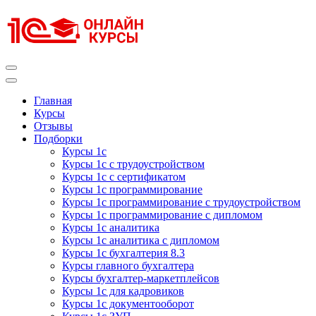
Перейти
к
содержимому
(нажмите
Enter)
Курсы 1С
Курсы 1С официальная сертификация
Главная
Курсы
Отзывы
Подборки
Курсы 1с
Курсы 1с с трудоустройством
Курсы 1с с сертификатом
Курсы 1с программирование
Курсы 1с программирование с трудоустройством
Курсы 1с программирование с дипломом
Курсы 1с аналитика
Курсы 1с аналитика с дипломом
Курсы 1с бухгалтерия 8.3
Курсы главного бухгалтера
Курсы бухгалтер-маркетплейсов
Курсы 1с для кадровиков
Курсы 1с документооборот