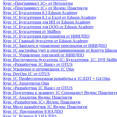
Курс «Программист 1С» от Нетологии
Курс «Программист 1С» от Яндекс Практикум
Курс 1С Бухгалтерия 8.3 Eduson Academy
Курс 1С Бухгалтерия 8.3 и Excel от Eduson Academy
Курс 1С Бухгалтерия для ИП от Eduson Academy
Курс 1С Бухгалтерия для ООО от Eduson Academy
Курс 1С Бухгалтерия от Skillbox
Курс 1С Бухгалтерия предприятия от НИИДПО
Курс 1С Главный бухгалтер от Eduson Academy
Курс 1С Зарплата и управление персоналом от НИИДПО
Курс 1С настройка учет и программирование от Контур Школа
Курс 1С Управление торговлей от НИИДПО
Курс Инструменты бухгалтера 1С: Бухгалтерия, 1С: ЗУП Skillb
Курс «Разработчик 1С Basic» от OTUS
Курс Ускорение и оптимизация 1С Otus
Курс DevOps 1С от OTUS
Курс 1С Профессиональная разработка в 1С:EDT + Git Otus
Курс 1С Архитектор Otus
Курс «Разработчик 1С Basic» от OTUS
Курс Подготовка к экзамену 1С Специалист Яндекс Практику
Курс 1С Аналитик Яндекс Практикум
Курс «Разработчик 1С» Яндекс Практикум
Курс Мидл разработчик 1С Яндекс Практикум
Курс 1С Предприятие 8 НАДПО
Курс 1С Розница 8.3 НАДПО