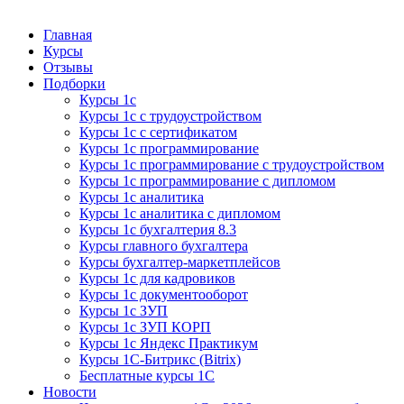
Курсы 1С
Курсы 1С официальная сертификация
Главная
Курсы
Отзывы
Подборки
Курсы 1с
Курсы 1с с трудоустройством
Курсы 1с с сертификатом
Курсы 1с программирование
Курсы 1с программирование с трудоустройством
Курсы 1с программирование с дипломом
Курсы 1с аналитика
Курсы 1с аналитика с дипломом
Курсы 1с бухгалтерия 8.3
Курсы главного бухгалтера
Курсы бухгалтер-маркетплейсов
Курсы 1с для кадровиков
Курсы 1с документооборот
Курсы 1с ЗУП
Курсы 1с ЗУП КОРП
Курсы 1с Яндекс Практикум
Курсы 1С-Битрикс (Bitrix)
Бесплатные курсы 1С
Новости