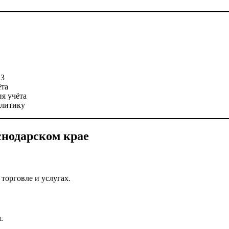
.3
ёта
я учёта
алитику
снодарском крае
торговле и услугах.
.