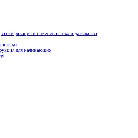
, сертификация и изменения законодательства
становки
трукция для начинающих
ду