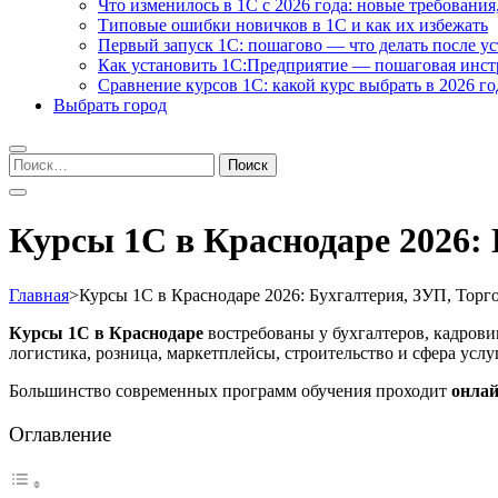
Что изменилось в 1С с 2026 года: новые требования
Типовые ошибки новичков в 1С и как их избежать
Первый запуск 1С: пошагово — что делать после у
Как установить 1С:Предприятие — пошаговая инс
Сравнение курсов 1С: какой курс выбрать в 2026 го
Выбрать город
Найти:
Курсы 1С в Краснодаре 2026:
Главная
>
Курсы 1С в Краснодаре 2026: Бухгалтерия, ЗУП, Тор
Курсы 1С в Краснодаре
востребованы у бухгалтеров, кадрови
логистика, розница, маркетплейсы, строительство и сфера усл
Большинство современных программ обучения проходит
онла
Оглавление