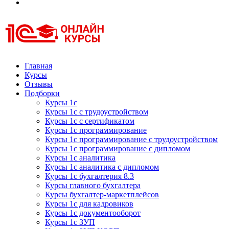
Курсы 1С
Курсы 1С официальная сертификация
Главная
Курсы
Отзывы
Подборки
Курсы 1с
Курсы 1с с трудоустройством
Курсы 1с с сертификатом
Курсы 1с программирование
Курсы 1с программирование с трудоустройством
Курсы 1с программирование с дипломом
Курсы 1с аналитика
Курсы 1с аналитика с дипломом
Курсы 1с бухгалтерия 8.3
Курсы главного бухгалтера
Курсы бухгалтер-маркетплейсов
Курсы 1с для кадровиков
Курсы 1с документооборот
Курсы 1с ЗУП