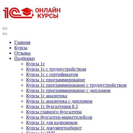
Перейти
к
содержимому
(нажмите
Enter)
Курсы 1С
Курсы 1С официальная сертификация
Главная
Курсы
Отзывы
Подборки
Курсы 1с
Курсы 1с с трудоустройством
Курсы 1с с сертификатом
Курсы 1с программирование
Курсы 1с программирование с трудоустройством
Курсы 1с программирование с дипломом
Курсы 1с аналитика
Курсы 1с аналитика с дипломом
Курсы 1с бухгалтерия 8.3
Курсы главного бухгалтера
Курсы бухгалтер-маркетплейсов
Курсы 1с для кадровиков
Курсы 1с документооборот