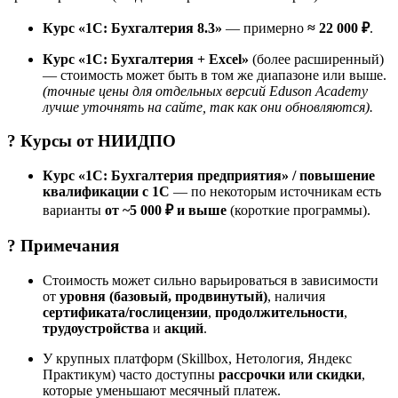
Курс «1С: Бухгалтерия 8.3»
— примерно
≈ 22 000 ₽
.
Курс «1С: Бухгалтерия + Excel»
(более расширенный)
— стоимость может быть в том же диапазоне или выше.
(точные цены для отдельных версий Eduson Academy
лучше уточнять на сайте, так как они обновляются).
? Курсы от
НИИДПО
Курс «1С: Бухгалтерия предприятия» / повышение
квалификации с 1С
— по некоторым источникам есть
варианты
от ~5 000 ₽ и выше
(короткие программы).
? Примечания
Стоимость может сильно варьироваться в зависимости
от
уровня (базовый, продвинутый)
, наличия
сертификата/гослицензии
,
продолжительности
,
трудоустройства
и
акций
.
У крупных платформ (Skillbox, Нетология, Яндекс
Практикум) часто доступны
рассрочки или скидки
,
которые уменьшают месячный платеж.