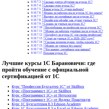
? Сколько длится обучение на курсах 1С?
? Сколько стоят курсы 1С?
? Какие курсы 1С лучше выбрать?
? Можно ли работать после курсов 1С без опыта?
? Выдают ли сертификат после курсов 1С?
? Онлайн или офлайн: как лучше учиться 1С?
? Сложно ли учиться на курсах 1С?
? Востребована ли профессия после курсов 1С?
? Можно ли работать удалённо после курсов 1С?
? Подойдут ли курсы 1С для смены профессии?
? Стоит ли учиться 1С в 2026–2027 году?
? Сколько времени нужно, чтобы освоить 1С?
? Можно ли учиться без опыта?
? Что важнее: сертификат или навыки?
Похожие курсы 1С:
Лучшие курсы 1С Барановичи: где
пройти обучение с официальной
сертификацией от 1С
Курс “Профессия Бухгалтер 1С” от Skillbox
Курс «Программист 1С» от Skillbox
Курс «Программист 1С» от Нетологии
Курс «Программист 1С» от Яндекс Практикум
Курс 1С Бухгалтерия 8.3 Eduson Academy
Курс 1С Бухгалтерия 8.3 и Excel от Eduson Academy