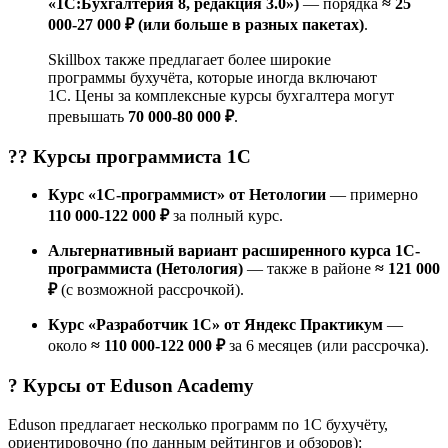
«1С:Бухгалтерия 8, редакция 3.0»)
— порядка
≈ 25
000-27 000 ₽ (или больше в разных пакетах)
.
Skillbox также предлагает более широкие
программы бухучёта, которые иногда включают
1С. Цены за комплексные курсы бухгалтера могут
превышать
70 000-80 000 ₽
.
?‍? Курсы
программиста 1С
Курс «1С-программист» от Нетологии
— примерно
110 000-122 000 ₽
за полный курс.
Альтернативный вариант расширенного курса 1С-
программиста (Нетология)
— также в районе
≈ 121 000
₽
(с возможной рассрочкой).
Курс «Разработчик 1C» от Яндекс Практикум
—
около
≈ 110 000-122 000 ₽
за 6 месяцев (или рассрочка).
? Курсы от
Eduson Academy
Eduson предлагает несколько программ по 1С бухучёту,
ориентировочно (по данным рейтингов и обзоров):