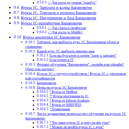
✅ Для роста до уровня “главбух”
Курсы 1С: Зарплата и кадры Барановичи
Курсы 1С: Торговля и розница Барановичи
Курсы 1С: Предприятие и база Барановичи
Курсы 1С-разработчик Барановичи
✅ Для старта в профессии
✅ Для роста до Middle+
Курсы аналитика 1С Барановичи
Таблица: как выбрать курс 1С Барановичи обзор и
сравнение
Какой курс 1С выбрать именно вам
Если вы бухгалтер и хотите “плюс к зарплате”
Если хотите в IT
Формат обучения “Барановичи”: онлайн или офлайн?
Очно или заочно?
Курсы 1С с трудоустройством / Курсы 1С с дипломом
или сертификатом
Барановичи
Цены на курсы 1С Барановичи
? Курсы от Skillbox
?‍? Курсы программиста 1С
? Курсы от Eduson Academy
? Курсы от НИИДПО
? Примечания
Часто задаваемые вопросы про обучение на курсах 1С
Барановичи
? Что такое курсы 1С и чему на них учат?
? Можно ли пройти курсы 1С с нуля?