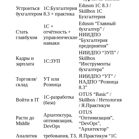
Eduson 1С 8.3 /
Устроиться
1С:Бухгалтерия
Skillbox 1С
бухгалтером
8.3 + практика
Бухгалтерия
Eduson “Главный
1С +
бухгалтер” /
Стать
отчётность +
НИИДПО
главбухом
управленческие
“Бухгалтерия
навыки
предприятия”
НИИДПО “ЗУП” /
Кадры и
Skillbox
1С:ЗУП
зарплата
“Инструменты
бухгалтера”
НИИДПО “УТ” /
Торговля/
УТ или
НАДПО “Розница
склад
Розница
8.3”
OTUS “Basic” /
1С-разработка
Войти в IT
Skillbox / Нетология
(база)
/ Я.Практикум
OTUS
Архитектура,
Расти до
“Оптимизация”,
оптимизация,
Middle
“DevOps”,
DevOps
“Архитектор”
Аналитик
требования, ТЗ,
Я.Практикум “1С