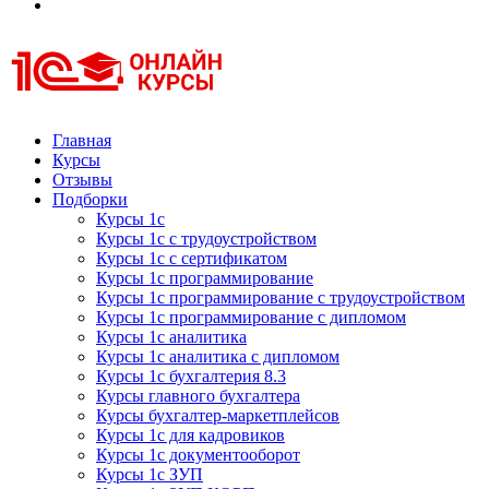
Курсы 1С
Курсы 1С официальная сертификация
Главная
Курсы
Отзывы
Подборки
Курсы 1с
Курсы 1с с трудоустройством
Курсы 1с с сертификатом
Курсы 1с программирование
Курсы 1с программирование с трудоустройством
Курсы 1с программирование с дипломом
Курсы 1с аналитика
Курсы 1с аналитика с дипломом
Курсы 1с бухгалтерия 8.3
Курсы главного бухгалтера
Курсы бухгалтер-маркетплейсов
Курсы 1с для кадровиков
Курсы 1с документооборот
Курсы 1с ЗУП