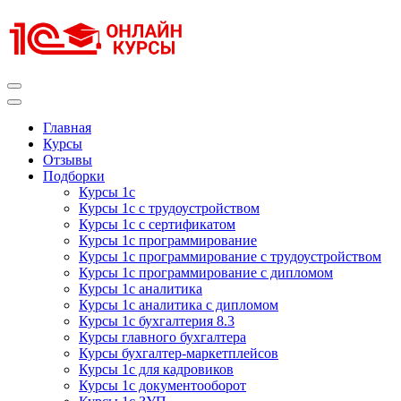
Перейти
к
содержимому
(нажмите
Enter)
Курсы 1С
Курсы 1С официальная сертификация
Главная
Курсы
Отзывы
Подборки
Курсы 1с
Курсы 1с с трудоустройством
Курсы 1с с сертификатом
Курсы 1с программирование
Курсы 1с программирование с трудоустройством
Курсы 1с программирование с дипломом
Курсы 1с аналитика
Курсы 1с аналитика с дипломом
Курсы 1с бухгалтерия 8.3
Курсы главного бухгалтера
Курсы бухгалтер-маркетплейсов
Курсы 1с для кадровиков
Курсы 1с документооборот