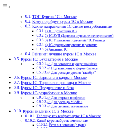
ТОП Курсов 1С в Москве
Кому подойдут курсы 1С в Москве
Какие направления 1С самые востребованные
1) 1С:Бухгалтерия 8.3
2) 1С:ЗУП (Зарплата и управление персоналом)
3) 1С:Управление торговлей / 1С:Розница
4) 1С-программирование и развитие
5) Аналитик 1С
Рейтинг: лучшие курсы 1С в Москве
Курсы 1С: Бухгалтерия в Москве
✅ Для новичков и уверенной базы
✅ Под конкретную форму бизнеса
✅ Для роста до уровня “главбух”
Курсы 1С: Зарплата и кадры в Москве
Курсы 1С: Торговля и розница в Москве
Курсы 1С: Предприятие и база
Курсы 1С-разработчик в Москве
✅ Для старта в профессии
✅ Для роста до Middle+
✅ Для сильных тех-навыков
Курсы аналитик 1С в Москве
Таблица: как выбрать курс 1С в Москве
Какой курс выбрать именно вам
Если вы новичок (с нуля)