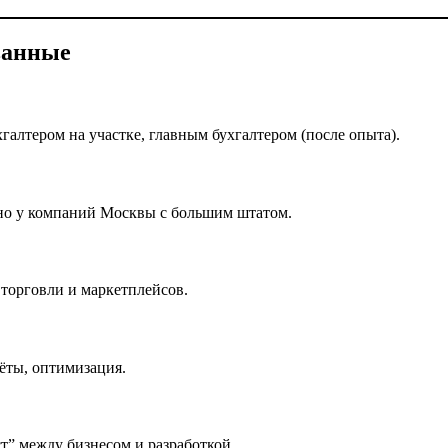
ванные
галтером на участке, главным бухгалтером (после опыта).
ано у компаний Москвы с большим штатом.
 торговли и маркетплейсов.
ёты, оптимизация.
ст” между бизнесом и разработкой.