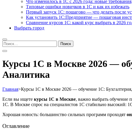
Что изменилось в 1С с 2026 года: новые требования
Типовые ошибки новичков в 1С и как их избежать
Первый запуск 1С: пошагово — что делать после у
Как установить 1С:Предприятие — пошаговая инс
Сравнение курсов 1С: какой курс выбрать в 2026 го
Выбрать город
Найти:
Курсы 1С в Москве 2026 — об
Аналитика
Главная
>
Курсы 1С в Москве 2026 — обучение 1С: Бухгалтери
Если вы ищете
курсы 1С в Москве
, важно выбрать обучение п
1С. В Москве спрос на специалистов 1С стабильно высокий: 1С
Хорошая новость: большинство сильных программ проходят
он
Оглавление