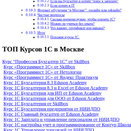
Если вы бухгалтер и хотите “плюс к зарплате”
Если хотите в IT
Формат обучения “в Москве”: онлайн или офлайн?
Частые вопросы
Сколько времени нужно, чтобы освоить 1С?
Можно ли учиться без опыта?
Что важнее: сертификат или навыки?
Итог
Похожие курсы 1С:
ТОП Курсов 1С в Москве
Курс “Профессия Бухгалтер 1С” от Skillbox
Курс «Программист 1С» от Skillbox
Курс «Программист 1С» от Нетологии
Курс «Программист 1С» от Яндекс Практикум
Курс 1С Бухгалтерия 8.3 Eduson Academy
Курс 1С Бухгалтерия 8.3 и Excel от Eduson Academy
Курс 1С Бухгалтерия для ИП от Eduson Academy
Курс 1С Бухгалтерия для ООО от Eduson Academy
Курс 1С Бухгалтерия от Skillbox
Курс 1С Бухгалтерия предприятия от НИИДПО
Курс 1С Главный бухгалтер от Eduson Academy
Курс 1С Зарплата и управление персоналом от НИИДПО
Курс 1С настройка учет и программирование от Контур Школа
Курс 1С Управление торговлей от НИИДПО