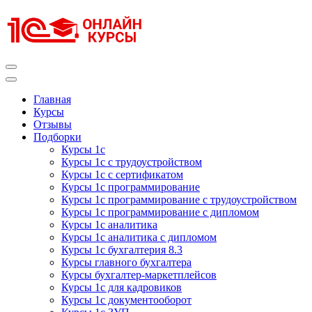
Перейти
к
содержимому
(нажмите
Enter)
Курсы 1С
Курсы 1С официальная сертификация
Главная
Курсы
Отзывы
Подборки
Курсы 1с
Курсы 1с с трудоустройством
Курсы 1с с сертификатом
Курсы 1с программирование
Курсы 1с программирование с трудоустройством
Курсы 1с программирование с дипломом
Курсы 1с аналитика
Курсы 1с аналитика с дипломом
Курсы 1с бухгалтерия 8.3
Курсы главного бухгалтера
Курсы бухгалтер-маркетплейсов
Курсы 1с для кадровиков
Курсы 1с документооборот