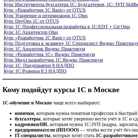
Курс Инструменты бухгалтера 1С: Бухгалтерия, 1С: ЗУП Skillb
Курс «Разработчик 1С Basic» от OTUS
Курс Ускорение и оптимизация 1С Otus
Курс DevOps 1С от OTUS
Курс 1С Профессиональная разработка в 1С:EDT + Git Otus
Курс 1С Архитектор Otus
Курс «Разработчик 1С Basic» от OTUS
Курс Подготовка к экзамену 1С Специалист Яндекс Практику
Курс 1С Аналитик Яндекс Практикум
Курс «Разработчик 1С» Яндекс Практикум
Курс Мидл разработчик 1С Яндекс Практикум
Курс 1С Предприятие 8 НАДПО
Курс 1С Розница 8.3 НАДПО
Кому подойдут курсы 1С в Москве
1С-обучение в Москве
чаще всего выбирают:
новички
, которым нужна понятная профессия и быстрый
бухгалтеры
, которые хотят уверенно вести учёт в 1С и с
кадровики/HR
, которым нужна 1С:ЗУП (кадры, зарплата,
предприниматели (ИП/ООО)
— чтобы вести учёт без о
IT-специалисты
, которые хотят стать
1С-разработчиком