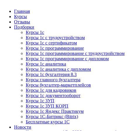
Курсы 1С
Курсы 1С официальная сертификация
Главная
Курсы
Отзывы
Подборки
Курсы 1с
Курсы 1с с трудоустройством
Курсы 1с с сертификатом
Курсы 1с программирование
Курсы 1с программирование с трудоустройством
Курсы 1с программирование с дипломом
Курсы 1с аналитика
Курсы 1с аналитика с дипломом
Курсы 1с бухгалтерия 8.3
Курсы главного бухгалтера
Курсы бухгалтер-маркетплейсов
Курсы 1с для кадровиков
Курсы 1с документооборот
Курсы 1с ЗУП
Курсы 1с ЗУП КОРП
Курсы 1с Яндекс Практикум
Курсы 1С-Битрикс (Bitrix)
Бесплатные курсы 1С
Новости