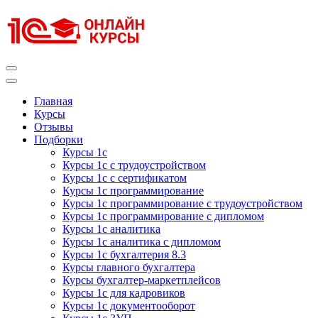
Перейти
к
содержимому
(нажмите
Enter)
Курсы 1С
Курсы 1С официальная сертификация
Главная
Курсы
Отзывы
Подборки
Курсы 1с
Курсы 1с с трудоустройством
Курсы 1с с сертификатом
Курсы 1с программирование
Курсы 1с программирование с трудоустройством
Курсы 1с программирование с дипломом
Курсы 1с аналитика
Курсы 1с аналитика с дипломом
Курсы 1с бухгалтерия 8.3
Курсы главного бухгалтера
Курсы бухгалтер-маркетплейсов
Курсы 1с для кадровиков
Курсы 1с документооборот