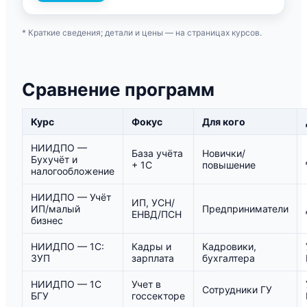
* Краткие сведения; детали и цены — на страницах курсов.
Сравнение программ
Курс
Фокус
Для кого
НИИДПО —
База учёта
Новички/
Бухучёт и
+ 1С
повышение
налогообложение
НИИДПО — Учёт
ИП, УСН/
ИП/малый
Предприниматели
ЕНВД/ПСН
бизнес
НИИДПО — 1С:
Кадры и
Кадровики,
ЗУП
зарплата
бухгалтера
НИИДПО — 1С
Учет в
Сотрудники ГУ
БГУ
госсекторе