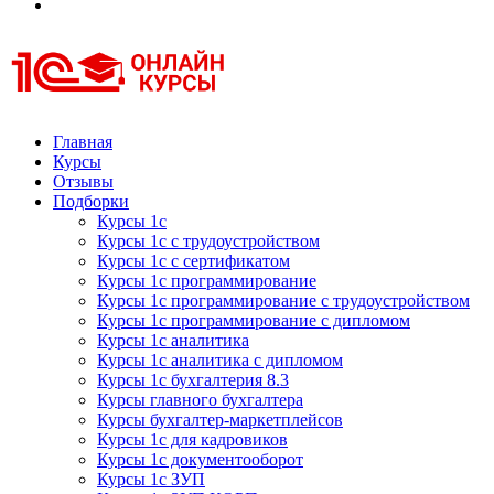
Курсы 1С
Курсы 1С официальная сертификация
Главная
Курсы
Отзывы
Подборки
Курсы 1с
Курсы 1с с трудоустройством
Курсы 1с с сертификатом
Курсы 1с программирование
Курсы 1с программирование с трудоустройством
Курсы 1с программирование с дипломом
Курсы 1с аналитика
Курсы 1с аналитика с дипломом
Курсы 1с бухгалтерия 8.3
Курсы главного бухгалтера
Курсы бухгалтер-маркетплейсов
Курсы 1с для кадровиков
Курсы 1с документооборот
Курсы 1с ЗУП