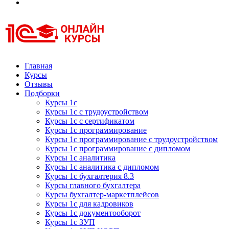
Курсы 1С
Курсы 1С официальная сертификация
Главная
Курсы
Отзывы
Подборки
Курсы 1с
Курсы 1с с трудоустройством
Курсы 1с с сертификатом
Курсы 1с программирование
Курсы 1с программирование с трудоустройством
Курсы 1с программирование с дипломом
Курсы 1с аналитика
Курсы 1с аналитика с дипломом
Курсы 1с бухгалтерия 8.3
Курсы главного бухгалтера
Курсы бухгалтер-маркетплейсов
Курсы 1с для кадровиков
Курсы 1с документооборот
Курсы 1с ЗУП