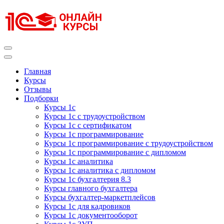
Перейти
к
содержимому
(нажмите
Enter)
Курсы 1С
Курсы 1С официальная сертификация
Главная
Курсы
Отзывы
Подборки
Курсы 1с
Курсы 1с с трудоустройством
Курсы 1с с сертификатом
Курсы 1с программирование
Курсы 1с программирование с трудоустройством
Курсы 1с программирование с дипломом
Курсы 1с аналитика
Курсы 1с аналитика с дипломом
Курсы 1с бухгалтерия 8.3
Курсы главного бухгалтера
Курсы бухгалтер-маркетплейсов
Курсы 1с для кадровиков
Курсы 1с документооборот