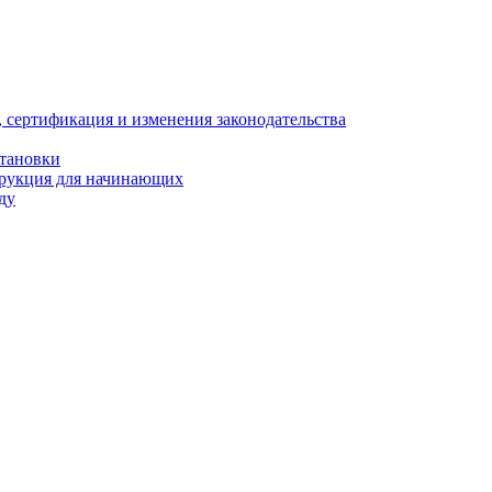
, сертификация и изменения законодательства
становки
трукция для начинающих
ду