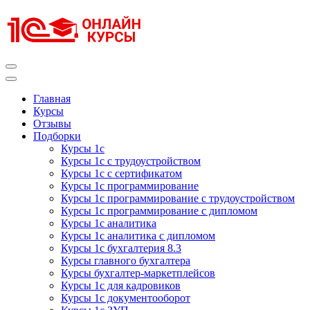
Перейти
к
содержимому
(нажмите
Enter)
Курсы 1С
Курсы 1С официальная сертификация
Главная
Курсы
Отзывы
Подборки
Курсы 1с
Курсы 1с с трудоустройством
Курсы 1с с сертификатом
Курсы 1с программирование
Курсы 1с программирование с трудоустройством
Курсы 1с программирование с дипломом
Курсы 1с аналитика
Курсы 1с аналитика с дипломом
Курсы 1с бухгалтерия 8.3
Курсы главного бухгалтера
Курсы бухгалтер-маркетплейсов
Курсы 1с для кадровиков
Курсы 1с документооборот