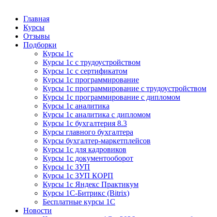
Курсы 1С
Курсы 1С официальная сертификация
Главная
Курсы
Отзывы
Подборки
Курсы 1с
Курсы 1с с трудоустройством
Курсы 1с с сертификатом
Курсы 1с программирование
Курсы 1с программирование с трудоустройством
Курсы 1с программирование с дипломом
Курсы 1с аналитика
Курсы 1с аналитика с дипломом
Курсы 1с бухгалтерия 8.3
Курсы главного бухгалтера
Курсы бухгалтер-маркетплейсов
Курсы 1с для кадровиков
Курсы 1с документооборот
Курсы 1с ЗУП
Курсы 1с ЗУП КОРП
Курсы 1с Яндекс Практикум
Курсы 1С-Битрикс (Bitrix)
Бесплатные курсы 1С
Новости