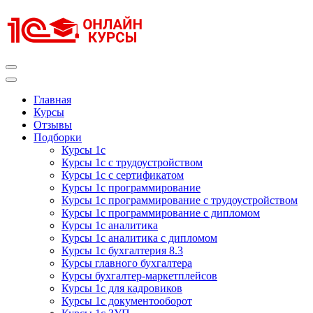
Перейти
к
содержимому
(нажмите
Enter)
Курсы 1С
Курсы 1С официальная сертификация
Главная
Курсы
Отзывы
Подборки
Курсы 1с
Курсы 1с с трудоустройством
Курсы 1с с сертификатом
Курсы 1с программирование
Курсы 1с программирование с трудоустройством
Курсы 1с программирование с дипломом
Курсы 1с аналитика
Курсы 1с аналитика с дипломом
Курсы 1с бухгалтерия 8.3
Курсы главного бухгалтера
Курсы бухгалтер-маркетплейсов
Курсы 1с для кадровиков
Курсы 1с документооборот