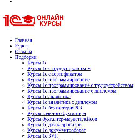
Курсы 1С
Курсы 1С официальная сертификация
Главная
Курсы
Отзывы
Подборки
Курсы 1с
Курсы 1с с трудоустройством
Курсы 1с с сертификатом
Курсы 1с программирование
Курсы 1с программирование с трудоустройством
Курсы 1с программирование с дипломом
Курсы 1с аналитика
Курсы 1с аналитика с дипломом
Курсы 1с бухгалтерия 8.3
Курсы главного бухгалтера
Курсы бухгалтер-маркетплейсов
Курсы 1с для кадровиков
Курсы 1с документооборот
Курсы 1с ЗУП