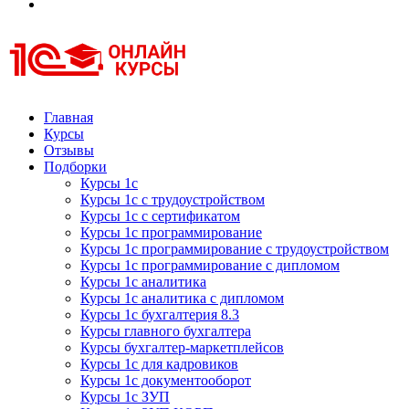
Курсы 1С
Курсы 1С официальная сертификация
Главная
Курсы
Отзывы
Подборки
Курсы 1с
Курсы 1с с трудоустройством
Курсы 1с с сертификатом
Курсы 1с программирование
Курсы 1с программирование с трудоустройством
Курсы 1с программирование с дипломом
Курсы 1с аналитика
Курсы 1с аналитика с дипломом
Курсы 1с бухгалтерия 8.3
Курсы главного бухгалтера
Курсы бухгалтер-маркетплейсов
Курсы 1с для кадровиков
Курсы 1с документооборот
Курсы 1с ЗУП