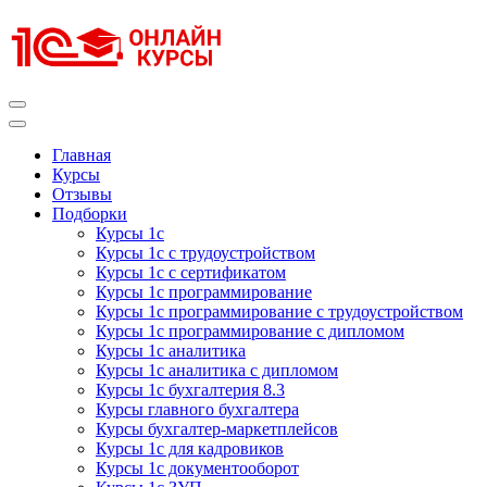
Перейти
к
содержимому
(нажмите
Enter)
Курсы 1С
Курсы 1С официальная сертификация
Главная
Курсы
Отзывы
Подборки
Курсы 1с
Курсы 1с с трудоустройством
Курсы 1с с сертификатом
Курсы 1с программирование
Курсы 1с программирование с трудоустройством
Курсы 1с программирование с дипломом
Курсы 1с аналитика
Курсы 1с аналитика с дипломом
Курсы 1с бухгалтерия 8.3
Курсы главного бухгалтера
Курсы бухгалтер-маркетплейсов
Курсы 1с для кадровиков
Курсы 1с документооборот