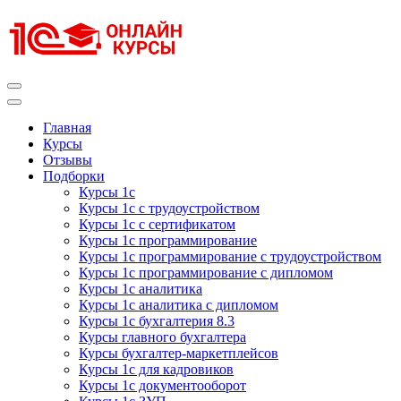
Перейти
к
содержимому
(нажмите
Enter)
Курсы 1С
Курсы 1С официальная сертификация
Главная
Курсы
Отзывы
Подборки
Курсы 1с
Курсы 1с с трудоустройством
Курсы 1с с сертификатом
Курсы 1с программирование
Курсы 1с программирование с трудоустройством
Курсы 1с программирование с дипломом
Курсы 1с аналитика
Курсы 1с аналитика с дипломом
Курсы 1с бухгалтерия 8.3
Курсы главного бухгалтера
Курсы бухгалтер-маркетплейсов
Курсы 1с для кадровиков
Курсы 1с документооборот