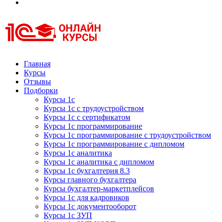
Курсы 1С
Курсы 1С официальная сертификация
Главная
Курсы
Отзывы
Подборки
Курсы 1с
Курсы 1с с трудоустройством
Курсы 1с с сертификатом
Курсы 1с программирование
Курсы 1с программирование с трудоустройством
Курсы 1с программирование с дипломом
Курсы 1с аналитика
Курсы 1с аналитика с дипломом
Курсы 1с бухгалтерия 8.3
Курсы главного бухгалтера
Курсы бухгалтер-маркетплейсов
Курсы 1с для кадровиков
Курсы 1с документооборот
Курсы 1с ЗУП