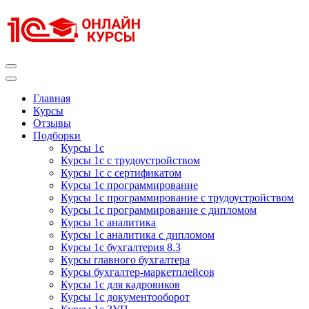
Перейти
к
содержимому
(нажмите
Enter)
Курсы 1С
Курсы 1С официальная сертификация
Главная
Курсы
Отзывы
Подборки
Курсы 1с
Курсы 1с с трудоустройством
Курсы 1с с сертификатом
Курсы 1с программирование
Курсы 1с программирование с трудоустройством
Курсы 1с программирование с дипломом
Курсы 1с аналитика
Курсы 1с аналитика с дипломом
Курсы 1с бухгалтерия 8.3
Курсы главного бухгалтера
Курсы бухгалтер-маркетплейсов
Курсы 1с для кадровиков
Курсы 1с документооборот