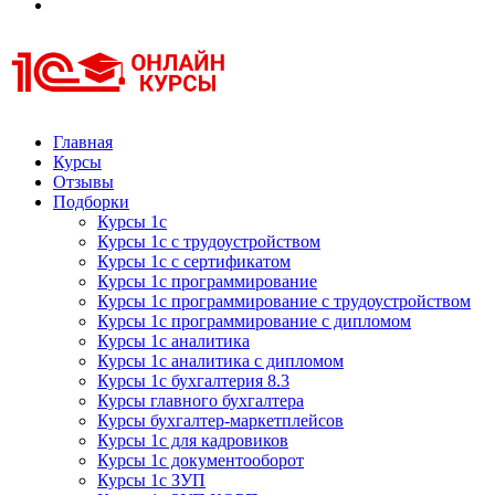
Курсы 1С
Курсы 1С официальная сертификация
Главная
Курсы
Отзывы
Подборки
Курсы 1с
Курсы 1с с трудоустройством
Курсы 1с с сертификатом
Курсы 1с программирование
Курсы 1с программирование с трудоустройством
Курсы 1с программирование с дипломом
Курсы 1с аналитика
Курсы 1с аналитика с дипломом
Курсы 1с бухгалтерия 8.3
Курсы главного бухгалтера
Курсы бухгалтер-маркетплейсов
Курсы 1с для кадровиков
Курсы 1с документооборот
Курсы 1с ЗУП