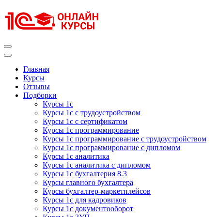
Перейти
к
содержимому
(нажмите
Enter)
Курсы 1С
Курсы 1С официальная сертификация
Главная
Курсы
Отзывы
Подборки
Курсы 1с
Курсы 1с с трудоустройством
Курсы 1с с сертификатом
Курсы 1с программирование
Курсы 1с программирование с трудоустройством
Курсы 1с программирование с дипломом
Курсы 1с аналитика
Курсы 1с аналитика с дипломом
Курсы 1с бухгалтерия 8.3
Курсы главного бухгалтера
Курсы бухгалтер-маркетплейсов
Курсы 1с для кадровиков
Курсы 1с документооборот