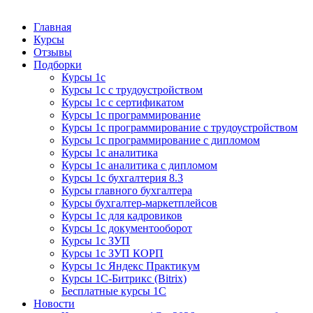
Курсы 1С
Курсы 1С официальная сертификация
Главная
Курсы
Отзывы
Подборки
Курсы 1с
Курсы 1с с трудоустройством
Курсы 1с с сертификатом
Курсы 1с программирование
Курсы 1с программирование с трудоустройством
Курсы 1с программирование с дипломом
Курсы 1с аналитика
Курсы 1с аналитика с дипломом
Курсы 1с бухгалтерия 8.3
Курсы главного бухгалтера
Курсы бухгалтер-маркетплейсов
Курсы 1с для кадровиков
Курсы 1с документооборот
Курсы 1с ЗУП
Курсы 1с ЗУП КОРП
Курсы 1с Яндекс Практикум
Курсы 1С-Битрикс (Bitrix)
Бесплатные курсы 1С
Новости