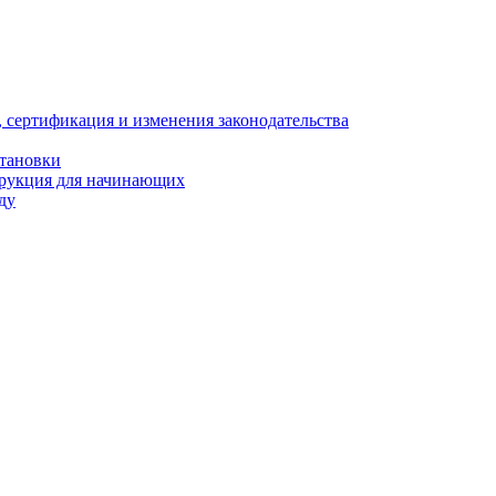
, сертификация и изменения законодательства
становки
трукция для начинающих
ду