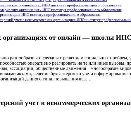
коммерческих организациях ИПО институт профессионального образования
оммерческих организациях ИПО институт профессионального образования
организациях ИПО институт профессионального образования
лтерский учет в некоммерческих организациях ИПО институт профессионально
их организациях от онлайн — школы ИПО
очно разнообразны и связаны с решением социальных проблем, 
 способностью оперативно реагировать на те или иные вызовы,
тивы, ассоциации, общественные движения – многообразие видо
овыми актами, ведение бухгалтерского учета и формирование от
 организаций данного типа. повышения ква…
лтерский учет в некоммерческих органи