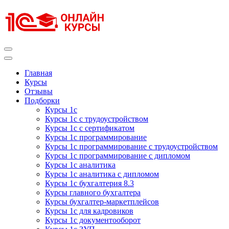
Перейти
к
содержимому
(нажмите
Enter)
Курсы 1С
Курсы 1С официальная сертификация
Главная
Курсы
Отзывы
Подборки
Курсы 1с
Курсы 1с с трудоустройством
Курсы 1с с сертификатом
Курсы 1с программирование
Курсы 1с программирование с трудоустройством
Курсы 1с программирование с дипломом
Курсы 1с аналитика
Курсы 1с аналитика с дипломом
Курсы 1с бухгалтерия 8.3
Курсы главного бухгалтера
Курсы бухгалтер-маркетплейсов
Курсы 1с для кадровиков
Курсы 1с документооборот