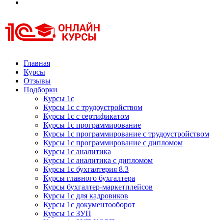
Курсы 1С
Курсы 1С официальная сертификация
Главная
Курсы
Отзывы
Подборки
Курсы 1с
Курсы 1с с трудоустройством
Курсы 1с с сертификатом
Курсы 1с программирование
Курсы 1с программирование с трудоустройством
Курсы 1с программирование с дипломом
Курсы 1с аналитика
Курсы 1с аналитика с дипломом
Курсы 1с бухгалтерия 8.3
Курсы главного бухгалтера
Курсы бухгалтер-маркетплейсов
Курсы 1с для кадровиков
Курсы 1с документооборот
Курсы 1с ЗУП