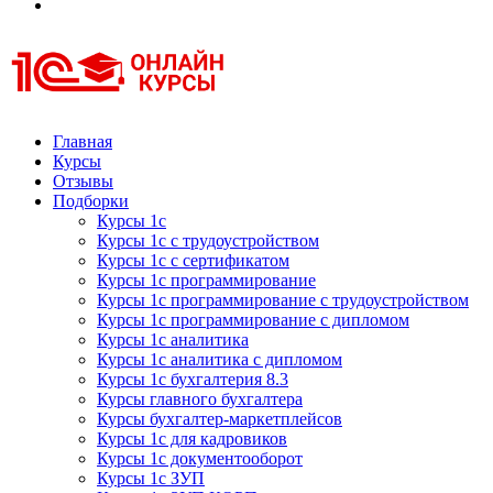
Курсы 1С
Курсы 1С официальная сертификация
Главная
Курсы
Отзывы
Подборки
Курсы 1с
Курсы 1с с трудоустройством
Курсы 1с с сертификатом
Курсы 1с программирование
Курсы 1с программирование с трудоустройством
Курсы 1с программирование с дипломом
Курсы 1с аналитика
Курсы 1с аналитика с дипломом
Курсы 1с бухгалтерия 8.3
Курсы главного бухгалтера
Курсы бухгалтер-маркетплейсов
Курсы 1с для кадровиков
Курсы 1с документооборот
Курсы 1с ЗУП