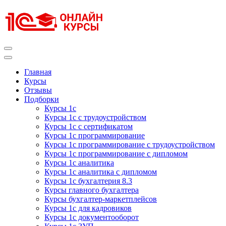
Перейти
к
содержимому
(нажмите
Enter)
Курсы 1С
Курсы 1С официальная сертификация
Главная
Курсы
Отзывы
Подборки
Курсы 1с
Курсы 1с с трудоустройством
Курсы 1с с сертификатом
Курсы 1с программирование
Курсы 1с программирование с трудоустройством
Курсы 1с программирование с дипломом
Курсы 1с аналитика
Курсы 1с аналитика с дипломом
Курсы 1с бухгалтерия 8.3
Курсы главного бухгалтера
Курсы бухгалтер-маркетплейсов
Курсы 1с для кадровиков
Курсы 1с документооборот