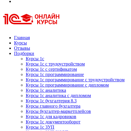
Курсы 1С
Курсы 1С официальная сертификация
Главная
Курсы
Отзывы
Подборки
Курсы 1с
Курсы 1с с трудоустройством
Курсы 1с с сертификатом
Курсы 1с программирование
Курсы 1с программирование с трудоустройством
Курсы 1с программирование с дипломом
Курсы 1с аналитика
Курсы 1с аналитика с дипломом
Курсы 1с бухгалтерия 8.3
Курсы главного бухгалтера
Курсы бухгалтер-маркетплейсов
Курсы 1с для кадровиков
Курсы 1с документооборот
Курсы 1с ЗУП