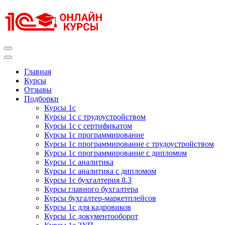
Перейти
к
содержимому
(нажмите
Enter)
Курсы 1С
Курсы 1С официальная сертификация
Главная
Курсы
Отзывы
Подборки
Курсы 1с
Курсы 1с с трудоустройством
Курсы 1с с сертификатом
Курсы 1с программирование
Курсы 1с программирование с трудоустройством
Курсы 1с программирование с дипломом
Курсы 1с аналитика
Курсы 1с аналитика с дипломом
Курсы 1с бухгалтерия 8.3
Курсы главного бухгалтера
Курсы бухгалтер-маркетплейсов
Курсы 1с для кадровиков
Курсы 1с документооборот