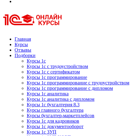
Курсы 1С
Курсы 1С официальная сертификация
Главная
Курсы
Отзывы
Подборки
Курсы 1с
Курсы 1с с трудоустройством
Курсы 1с с сертификатом
Курсы 1с программирование
Курсы 1с программирование с трудоустройством
Курсы 1с программирование с дипломом
Курсы 1с аналитика
Курсы 1с аналитика с дипломом
Курсы 1с бухгалтерия 8.3
Курсы главного бухгалтера
Курсы бухгалтер-маркетплейсов
Курсы 1с для кадровиков
Курсы 1с документооборот
Курсы 1с ЗУП