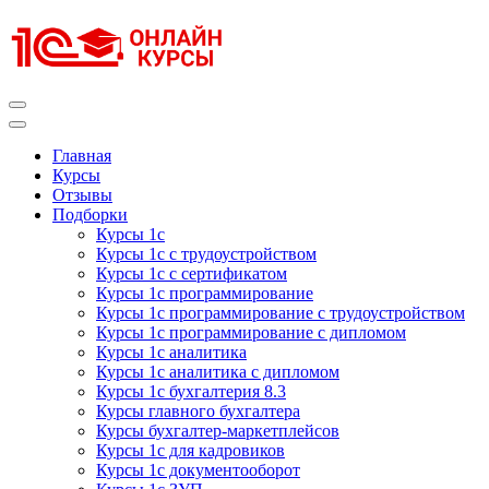
Перейти
к
содержимому
(нажмите
Enter)
Курсы 1С
Курсы 1С официальная сертификация
Главная
Курсы
Отзывы
Подборки
Курсы 1с
Курсы 1с с трудоустройством
Курсы 1с с сертификатом
Курсы 1с программирование
Курсы 1с программирование с трудоустройством
Курсы 1с программирование с дипломом
Курсы 1с аналитика
Курсы 1с аналитика с дипломом
Курсы 1с бухгалтерия 8.3
Курсы главного бухгалтера
Курсы бухгалтер-маркетплейсов
Курсы 1с для кадровиков
Курсы 1с документооборот