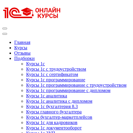
Перейти
к
содержимому
(нажмите
Enter)
Курсы 1С
Курсы 1С официальная сертификация
Главная
Курсы
Отзывы
Подборки
Курсы 1с
Курсы 1с с трудоустройством
Курсы 1с с сертификатом
Курсы 1с программирование
Курсы 1с программирование с трудоустройством
Курсы 1с программирование с дипломом
Курсы 1с аналитика
Курсы 1с аналитика с дипломом
Курсы 1с бухгалтерия 8.3
Курсы главного бухгалтера
Курсы бухгалтер-маркетплейсов
Курсы 1с для кадровиков
Курсы 1с документооборот