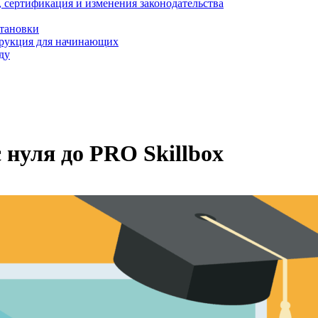
, сертификация и изменения законодательства
становки
трукция для начинающих
ду
 нуля до PRO Skillbox