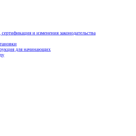
, сертификация и изменения законодательства
становки
трукция для начинающих
ду