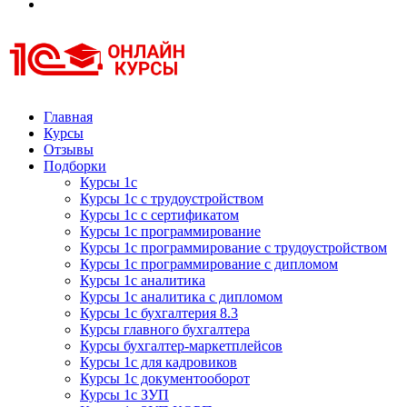
Курсы 1С
Курсы 1С официальная сертификация
Главная
Курсы
Отзывы
Подборки
Курсы 1с
Курсы 1с с трудоустройством
Курсы 1с с сертификатом
Курсы 1с программирование
Курсы 1с программирование с трудоустройством
Курсы 1с программирование с дипломом
Курсы 1с аналитика
Курсы 1с аналитика с дипломом
Курсы 1с бухгалтерия 8.3
Курсы главного бухгалтера
Курсы бухгалтер-маркетплейсов
Курсы 1с для кадровиков
Курсы 1с документооборот
Курсы 1с ЗУП