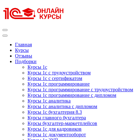
Перейти
к
содержимому
(нажмите
Enter)
Курсы 1С
Курсы 1С официальная сертификация
Главная
Курсы
Отзывы
Подборки
Курсы 1с
Курсы 1с с трудоустройством
Курсы 1с с сертификатом
Курсы 1с программирование
Курсы 1с программирование с трудоустройством
Курсы 1с программирование с дипломом
Курсы 1с аналитика
Курсы 1с аналитика с дипломом
Курсы 1с бухгалтерия 8.3
Курсы главного бухгалтера
Курсы бухгалтер-маркетплейсов
Курсы 1с для кадровиков
Курсы 1с документооборот