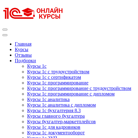
Перейти
к
содержимому
(нажмите
Enter)
Курсы 1С
Курсы 1С официальная сертификация
Главная
Курсы
Отзывы
Подборки
Курсы 1с
Курсы 1с с трудоустройством
Курсы 1с с сертификатом
Курсы 1с программирование
Курсы 1с программирование с трудоустройством
Курсы 1с программирование с дипломом
Курсы 1с аналитика
Курсы 1с аналитика с дипломом
Курсы 1с бухгалтерия 8.3
Курсы главного бухгалтера
Курсы бухгалтер-маркетплейсов
Курсы 1с для кадровиков
Курсы 1с документооборот