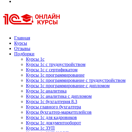
Курсы 1С
Курсы 1С официальная сертификация
Главная
Курсы
Отзывы
Подборки
Курсы 1с
Курсы 1с с трудоустройством
Курсы 1с с сертификатом
Курсы 1с программирование
Курсы 1с программирование с трудоустройством
Курсы 1с программирование с дипломом
Курсы 1с аналитика
Курсы 1с аналитика с дипломом
Курсы 1с бухгалтерия 8.3
Курсы главного бухгалтера
Курсы бухгалтер-маркетплейсов
Курсы 1с для кадровиков
Курсы 1с документооборот
Курсы 1с ЗУП