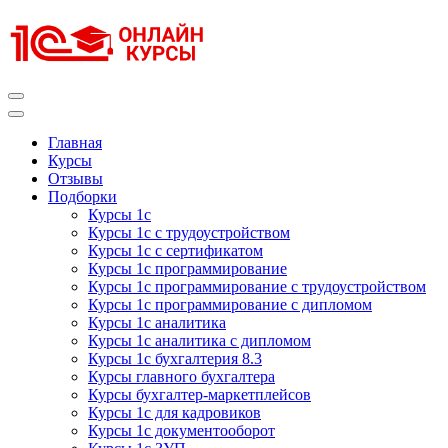
Перейти
к
содержимому
(нажмите
Enter)
Курсы 1С
Курсы 1С официальная сертификация
Главная
Курсы
Отзывы
Подборки
Курсы 1с
Курсы 1с с трудоустройством
Курсы 1с с сертификатом
Курсы 1с программирование
Курсы 1с программирование с трудоустройством
Курсы 1с программирование с дипломом
Курсы 1с аналитика
Курсы 1с аналитика с дипломом
Курсы 1с бухгалтерия 8.3
Курсы главного бухгалтера
Курсы бухгалтер-маркетплейсов
Курсы 1с для кадровиков
Курсы 1с документооборот