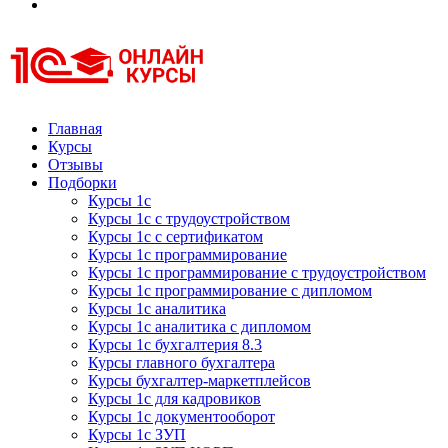
Курсы 1С
Курсы 1С официальная сертификация
Главная
Курсы
Отзывы
Подборки
Курсы 1с
Курсы 1с с трудоустройством
Курсы 1с с сертификатом
Курсы 1с программирование
Курсы 1с программирование с трудоустройством
Курсы 1с программирование с дипломом
Курсы 1с аналитика
Курсы 1с аналитика с дипломом
Курсы 1с бухгалтерия 8.3
Курсы главного бухгалтера
Курсы бухгалтер-маркетплейсов
Курсы 1с для кадровиков
Курсы 1с документооборот
Курсы 1с ЗУП