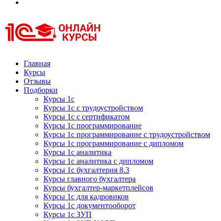
Курсы 1С
Курсы 1С официальная сертификация
Главная
Курсы
Отзывы
Подборки
Курсы 1с
Курсы 1с с трудоустройством
Курсы 1с с сертификатом
Курсы 1с программирование
Курсы 1с программирование с трудоустройством
Курсы 1с программирование с дипломом
Курсы 1с аналитика
Курсы 1с аналитика с дипломом
Курсы 1с бухгалтерия 8.3
Курсы главного бухгалтера
Курсы бухгалтер-маркетплейсов
Курсы 1с для кадровиков
Курсы 1с документооборот
Курсы 1с ЗУП