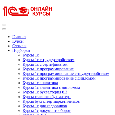
Перейти
к
содержимому
(нажмите
Enter)
Курсы 1С
Курсы 1С официальная сертификация
Главная
Курсы
Отзывы
Подборки
Курсы 1с
Курсы 1с с трудоустройством
Курсы 1с с сертификатом
Курсы 1с программирование
Курсы 1с программирование с трудоустройством
Курсы 1с программирование с дипломом
Курсы 1с аналитика
Курсы 1с аналитика с дипломом
Курсы 1с бухгалтерия 8.3
Курсы главного бухгалтера
Курсы бухгалтер-маркетплейсов
Курсы 1с для кадровиков
Курсы 1с документооборот