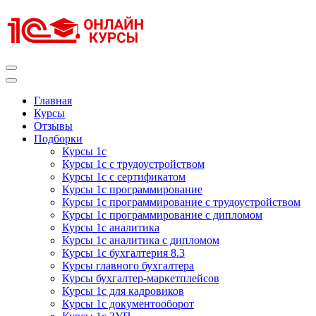
Перейти
к
содержимому
(нажмите
Enter)
Курсы 1С
Курсы 1С официальная сертификация
Главная
Курсы
Отзывы
Подборки
Курсы 1с
Курсы 1с с трудоустройством
Курсы 1с с сертификатом
Курсы 1с программирование
Курсы 1с программирование с трудоустройством
Курсы 1с программирование с дипломом
Курсы 1с аналитика
Курсы 1с аналитика с дипломом
Курсы 1с бухгалтерия 8.3
Курсы главного бухгалтера
Курсы бухгалтер-маркетплейсов
Курсы 1с для кадровиков
Курсы 1с документооборот