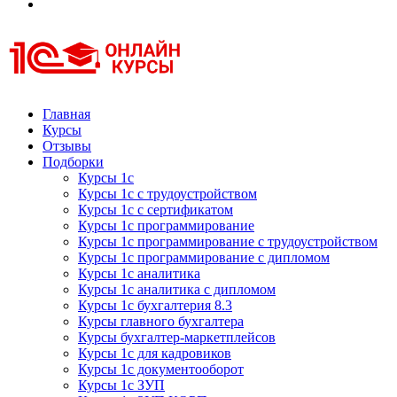
Курсы 1С
Курсы 1С официальная сертификация
Главная
Курсы
Отзывы
Подборки
Курсы 1с
Курсы 1с с трудоустройством
Курсы 1с с сертификатом
Курсы 1с программирование
Курсы 1с программирование с трудоустройством
Курсы 1с программирование с дипломом
Курсы 1с аналитика
Курсы 1с аналитика с дипломом
Курсы 1с бухгалтерия 8.3
Курсы главного бухгалтера
Курсы бухгалтер-маркетплейсов
Курсы 1с для кадровиков
Курсы 1с документооборот
Курсы 1с ЗУП