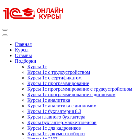
Перейти
к
содержимому
(нажмите
Enter)
Курсы 1С
Курсы 1С официальная сертификация
Главная
Курсы
Отзывы
Подборки
Курсы 1с
Курсы 1с с трудоустройством
Курсы 1с с сертификатом
Курсы 1с программирование
Курсы 1с программирование с трудоустройством
Курсы 1с программирование с дипломом
Курсы 1с аналитика
Курсы 1с аналитика с дипломом
Курсы 1с бухгалтерия 8.3
Курсы главного бухгалтера
Курсы бухгалтер-маркетплейсов
Курсы 1с для кадровиков
Курсы 1с документооборот