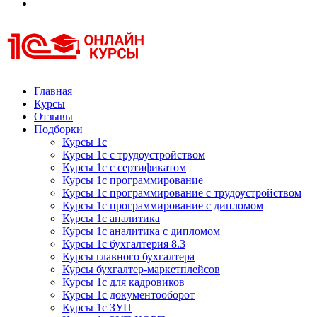
Курсы 1С
Курсы 1С официальная сертификация
Главная
Курсы
Отзывы
Подборки
Курсы 1с
Курсы 1с с трудоустройством
Курсы 1с с сертификатом
Курсы 1с программирование
Курсы 1с программирование с трудоустройством
Курсы 1с программирование с дипломом
Курсы 1с аналитика
Курсы 1с аналитика с дипломом
Курсы 1с бухгалтерия 8.3
Курсы главного бухгалтера
Курсы бухгалтер-маркетплейсов
Курсы 1с для кадровиков
Курсы 1с документооборот
Курсы 1с ЗУП