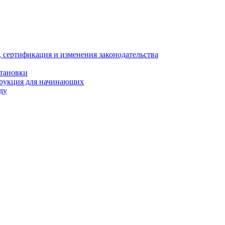
, сертификация и изменения законодательства
становки
трукция для начинающих
ду