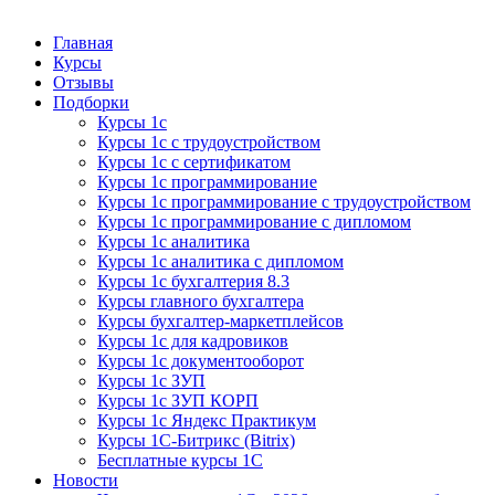
Курсы 1С
Курсы 1С официальная сертификация
Главная
Курсы
Отзывы
Подборки
Курсы 1с
Курсы 1с с трудоустройством
Курсы 1с с сертификатом
Курсы 1с программирование
Курсы 1с программирование с трудоустройством
Курсы 1с программирование с дипломом
Курсы 1с аналитика
Курсы 1с аналитика с дипломом
Курсы 1с бухгалтерия 8.3
Курсы главного бухгалтера
Курсы бухгалтер-маркетплейсов
Курсы 1с для кадровиков
Курсы 1с документооборот
Курсы 1с ЗУП
Курсы 1с ЗУП КОРП
Курсы 1с Яндекс Практикум
Курсы 1С-Битрикс (Bitrix)
Бесплатные курсы 1С
Новости