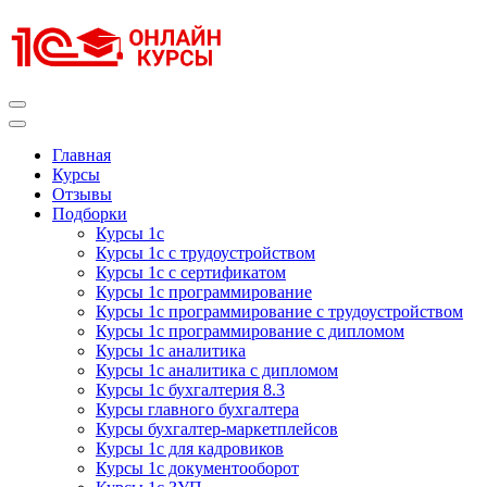
Перейти
к
содержимому
(нажмите
Enter)
Курсы 1С
Курсы 1С официальная сертификация
Главная
Курсы
Отзывы
Подборки
Курсы 1с
Курсы 1с с трудоустройством
Курсы 1с с сертификатом
Курсы 1с программирование
Курсы 1с программирование с трудоустройством
Курсы 1с программирование с дипломом
Курсы 1с аналитика
Курсы 1с аналитика с дипломом
Курсы 1с бухгалтерия 8.3
Курсы главного бухгалтера
Курсы бухгалтер-маркетплейсов
Курсы 1с для кадровиков
Курсы 1с документооборот