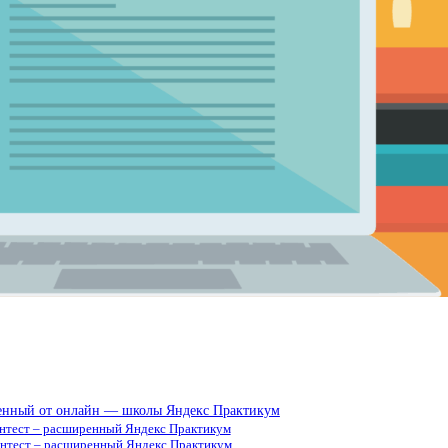
иренный от онлайн — школы Яндекс Практикум
пентест – расширенный Яндекс Практикум
пентест – расширенный Яндекс Практикум