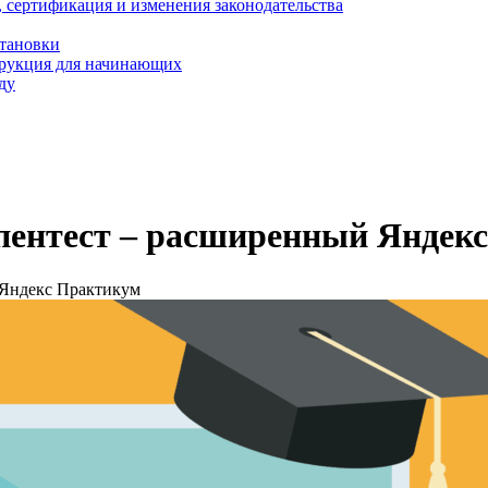
, сертификация и изменения законодательства
становки
трукция для начинающих
ду
-пентест – расширенный Яндек
 Яндекс Практикум