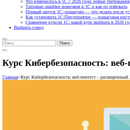
Что изменилось в 1С с 2026 года: новые требования
Типовые ошибки новичков в 1С и как их избежать
Первый запуск 1С: пошагово — что делать после у
Как установить 1С:Предприятие — пошаговая инс
Сравнение курсов 1С: какой курс выбрать в 2026 го
Выбрать город
Найти:
Курс Кибербезопасность: веб
Главная
>
Курс Кибербезопасность: веб-пентест – расширенный