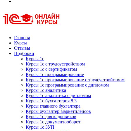
Курсы 1С
Курсы 1С официальная сертификация
Главная
Курсы
Отзывы
Подборки
Курсы 1с
Курсы 1с с трудоустройством
Курсы 1с с сертификатом
Курсы 1с программирование
Курсы 1с программирование с трудоустройством
Курсы 1с программирование с дипломом
Курсы 1с аналитика
Курсы 1с аналитика с дипломом
Курсы 1с бухгалтерия 8.3
Курсы главного бухгалтера
Курсы бухгалтер-маркетплейсов
Курсы 1с для кадровиков
Курсы 1с документооборот
Курсы 1с ЗУП