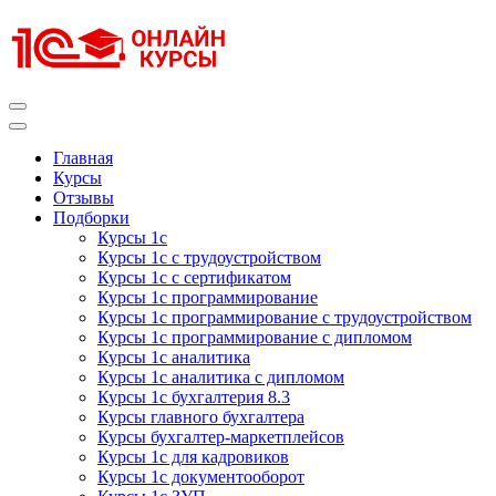
Перейти
к
содержимому
(нажмите
Enter)
Курсы 1С
Курсы 1С официальная сертификация
Главная
Курсы
Отзывы
Подборки
Курсы 1с
Курсы 1с с трудоустройством
Курсы 1с с сертификатом
Курсы 1с программирование
Курсы 1с программирование с трудоустройством
Курсы 1с программирование с дипломом
Курсы 1с аналитика
Курсы 1с аналитика с дипломом
Курсы 1с бухгалтерия 8.3
Курсы главного бухгалтера
Курсы бухгалтер-маркетплейсов
Курсы 1с для кадровиков
Курсы 1с документооборот