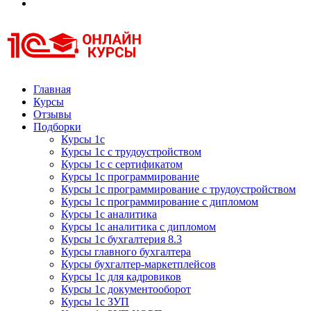
Курсы 1С
Курсы 1С официальная сертификация
Главная
Курсы
Отзывы
Подборки
Курсы 1с
Курсы 1с с трудоустройством
Курсы 1с с сертификатом
Курсы 1с программирование
Курсы 1с программирование с трудоустройством
Курсы 1с программирование с дипломом
Курсы 1с аналитика
Курсы 1с аналитика с дипломом
Курсы 1с бухгалтерия 8.3
Курсы главного бухгалтера
Курсы бухгалтер-маркетплейсов
Курсы 1с для кадровиков
Курсы 1с документооборот
Курсы 1с ЗУП