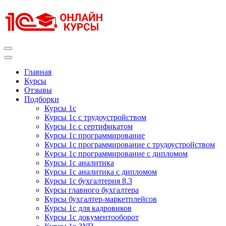
Перейти
к
содержимому
(нажмите
Enter)
Курсы 1С
Курсы 1С официальная сертификация
Главная
Курсы
Отзывы
Подборки
Курсы 1с
Курсы 1с с трудоустройством
Курсы 1с с сертификатом
Курсы 1с программирование
Курсы 1с программирование с трудоустройством
Курсы 1с программирование с дипломом
Курсы 1с аналитика
Курсы 1с аналитика с дипломом
Курсы 1с бухгалтерия 8.3
Курсы главного бухгалтера
Курсы бухгалтер-маркетплейсов
Курсы 1с для кадровиков
Курсы 1с документооборот