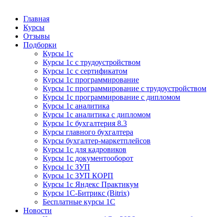
Курсы 1С
Курсы 1С официальная сертификация
Главная
Курсы
Отзывы
Подборки
Курсы 1с
Курсы 1с с трудоустройством
Курсы 1с с сертификатом
Курсы 1с программирование
Курсы 1с программирование с трудоустройством
Курсы 1с программирование с дипломом
Курсы 1с аналитика
Курсы 1с аналитика с дипломом
Курсы 1с бухгалтерия 8.3
Курсы главного бухгалтера
Курсы бухгалтер-маркетплейсов
Курсы 1с для кадровиков
Курсы 1с документооборот
Курсы 1с ЗУП
Курсы 1с ЗУП КОРП
Курсы 1с Яндекс Практикум
Курсы 1С-Битрикс (Bitrix)
Бесплатные курсы 1С
Новости