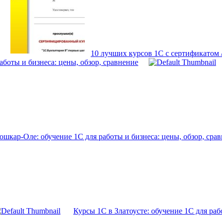
10 лучших курсов 1С с сертификатом
боты и бизнеса: цены, обзор, сравнение
шкар-Оле: обучение 1С для работы и бизнеса: цены, обзор, сра
Курсы 1С в Златоусте: обучение 1С для раб