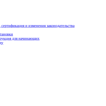
, сертификация и изменения законодательства
становки
трукция для начинающих
ду