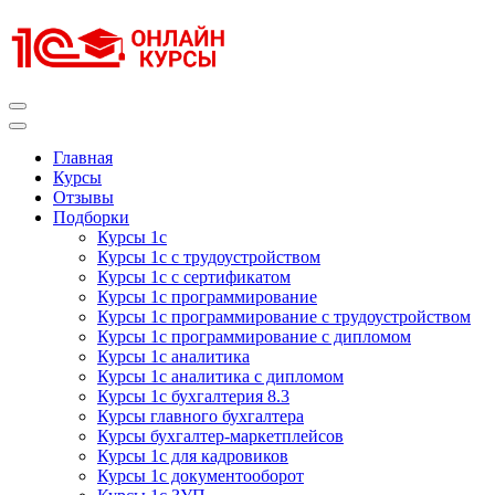
Перейти
к
содержимому
(нажмите
Enter)
Курсы 1С
Курсы 1С официальная сертификация
Главная
Курсы
Отзывы
Подборки
Курсы 1с
Курсы 1с с трудоустройством
Курсы 1с с сертификатом
Курсы 1с программирование
Курсы 1с программирование с трудоустройством
Курсы 1с программирование с дипломом
Курсы 1с аналитика
Курсы 1с аналитика с дипломом
Курсы 1с бухгалтерия 8.3
Курсы главного бухгалтера
Курсы бухгалтер-маркетплейсов
Курсы 1с для кадровиков
Курсы 1с документооборот