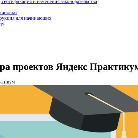
, сертификация и изменения законодательства
становки
трукция для начинающих
ду
ра проектов Яндекс Практику
актикум