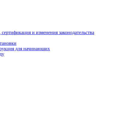
, сертификация и изменения законодательства
становки
трукция для начинающих
ду