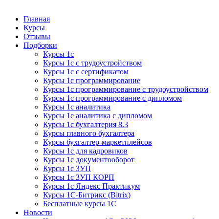
Курсы 1С
Курсы 1С официальная сертификация
Главная
Курсы
Отзывы
Подборки
Курсы 1с
Курсы 1с с трудоустройством
Курсы 1с с сертификатом
Курсы 1с программирование
Курсы 1с программирование с трудоустройством
Курсы 1с программирование с дипломом
Курсы 1с аналитика
Курсы 1с аналитика с дипломом
Курсы 1с бухгалтерия 8.3
Курсы главного бухгалтера
Курсы бухгалтер-маркетплейсов
Курсы 1с для кадровиков
Курсы 1с документооборот
Курсы 1с ЗУП
Курсы 1с ЗУП КОРП
Курсы 1с Яндекс Практикум
Курсы 1С-Битрикс (Bitrix)
Бесплатные курсы 1С
Новости