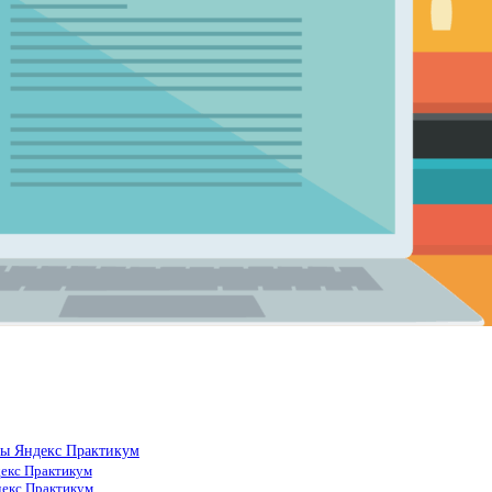
лы Яндекс Практикум
декс Практикум
декс Практикум