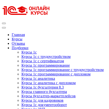
Перейти
к
содержимому
(нажмите
Enter)
Курсы 1С
Курсы 1С официальная сертификация
Главная
Курсы
Отзывы
Подборки
Курсы 1с
Курсы 1с с трудоустройством
Курсы 1с с сертификатом
Курсы 1с программирование
Курсы 1с программирование с трудоустройством
Курсы 1с программирование с дипломом
Курсы 1с аналитика
Курсы 1с аналитика с дипломом
Курсы 1с бухгалтерия 8.3
Курсы главного бухгалтера
Курсы бухгалтер-маркетплейсов
Курсы 1с для кадровиков
Курсы 1с документооборот