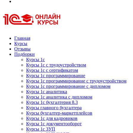
Курсы 1С
Курсы 1С официальная сертификация
Главная
Курсы
Отзывы
Подборки
Курсы 1с
Курсы 1с с трудоустройством
Курсы 1с с сертификатом
Курсы 1с программирование
Курсы 1с программирование с трудоустройством
Курсы 1с программирование с дипломом
Курсы 1с аналитика
Курсы 1с аналитика с дипломом
Курсы 1с бухгалтерия 8.3
Курсы главного бухгалтера
Курсы бухгалтер-маркетплейсов
Курсы 1с для кадровиков
Курсы 1с документооборот
Курсы 1с ЗУП