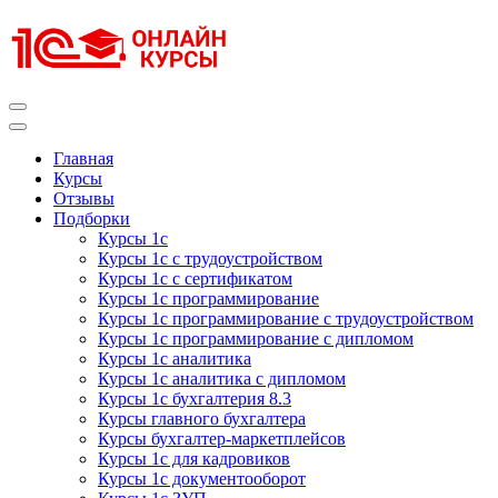
Перейти
к
содержимому
(нажмите
Enter)
Курсы 1С
Курсы 1С официальная сертификация
Главная
Курсы
Отзывы
Подборки
Курсы 1с
Курсы 1с с трудоустройством
Курсы 1с с сертификатом
Курсы 1с программирование
Курсы 1с программирование с трудоустройством
Курсы 1с программирование с дипломом
Курсы 1с аналитика
Курсы 1с аналитика с дипломом
Курсы 1с бухгалтерия 8.3
Курсы главного бухгалтера
Курсы бухгалтер-маркетплейсов
Курсы 1с для кадровиков
Курсы 1с документооборот