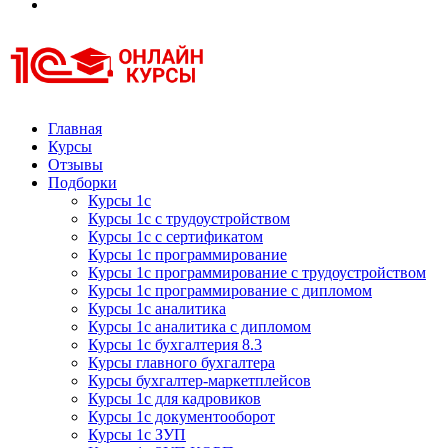
Курсы 1С
Курсы 1С официальная сертификация
Главная
Курсы
Отзывы
Подборки
Курсы 1с
Курсы 1с с трудоустройством
Курсы 1с с сертификатом
Курсы 1с программирование
Курсы 1с программирование с трудоустройством
Курсы 1с программирование с дипломом
Курсы 1с аналитика
Курсы 1с аналитика с дипломом
Курсы 1с бухгалтерия 8.3
Курсы главного бухгалтера
Курсы бухгалтер-маркетплейсов
Курсы 1с для кадровиков
Курсы 1с документооборот
Курсы 1с ЗУП