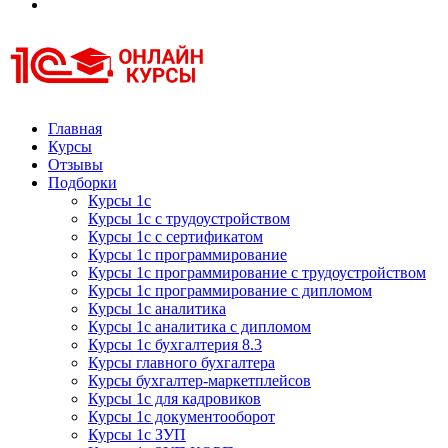
Курсы 1С
Курсы 1С официальная сертификация
Главная
Курсы
Отзывы
Подборки
Курсы 1с
Курсы 1с с трудоустройством
Курсы 1с с сертификатом
Курсы 1с программирование
Курсы 1с программирование с трудоустройством
Курсы 1с программирование с дипломом
Курсы 1с аналитика
Курсы 1с аналитика с дипломом
Курсы 1с бухгалтерия 8.3
Курсы главного бухгалтера
Курсы бухгалтер-маркетплейсов
Курсы 1с для кадровиков
Курсы 1с документооборот
Курсы 1с ЗУП