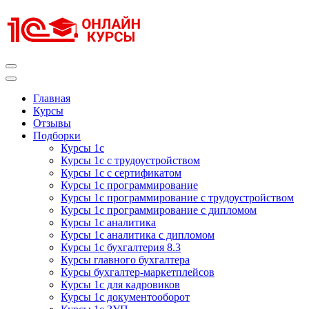
Перейти
к
содержимому
(нажмите
Enter)
Курсы 1С
Курсы 1С официальная сертификация
Главная
Курсы
Отзывы
Подборки
Курсы 1с
Курсы 1с с трудоустройством
Курсы 1с с сертификатом
Курсы 1с программирование
Курсы 1с программирование с трудоустройством
Курсы 1с программирование с дипломом
Курсы 1с аналитика
Курсы 1с аналитика с дипломом
Курсы 1с бухгалтерия 8.3
Курсы главного бухгалтера
Курсы бухгалтер-маркетплейсов
Курсы 1с для кадровиков
Курсы 1с документооборот