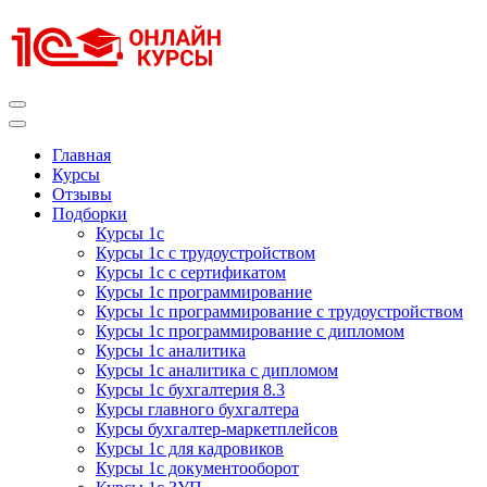
Перейти
к
содержимому
(нажмите
Enter)
Курсы 1С
Курсы 1С официальная сертификация
Главная
Курсы
Отзывы
Подборки
Курсы 1с
Курсы 1с с трудоустройством
Курсы 1с с сертификатом
Курсы 1с программирование
Курсы 1с программирование с трудоустройством
Курсы 1с программирование с дипломом
Курсы 1с аналитика
Курсы 1с аналитика с дипломом
Курсы 1с бухгалтерия 8.3
Курсы главного бухгалтера
Курсы бухгалтер-маркетплейсов
Курсы 1с для кадровиков
Курсы 1с документооборот