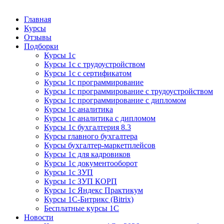
Курсы 1С
Курсы 1С официальная сертификация
Главная
Курсы
Отзывы
Подборки
Курсы 1с
Курсы 1с с трудоустройством
Курсы 1с с сертификатом
Курсы 1с программирование
Курсы 1с программирование с трудоустройством
Курсы 1с программирование с дипломом
Курсы 1с аналитика
Курсы 1с аналитика с дипломом
Курсы 1с бухгалтерия 8.3
Курсы главного бухгалтера
Курсы бухгалтер-маркетплейсов
Курсы 1с для кадровиков
Курсы 1с документооборот
Курсы 1с ЗУП
Курсы 1с ЗУП КОРП
Курсы 1с Яндекс Практикум
Курсы 1С-Битрикс (Bitrix)
Бесплатные курсы 1С
Новости