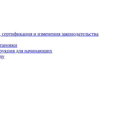
, сертификация и изменения законодательства
становки
трукция для начинающих
ду