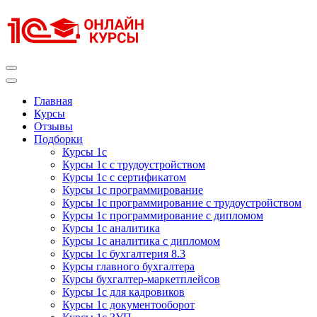
Перейти
к
содержимому
(нажмите
Enter)
Курсы 1С
Курсы 1С официальная сертификация
Главная
Курсы
Отзывы
Подборки
Курсы 1с
Курсы 1с с трудоустройством
Курсы 1с с сертификатом
Курсы 1с программирование
Курсы 1с программирование с трудоустройством
Курсы 1с программирование с дипломом
Курсы 1с аналитика
Курсы 1с аналитика с дипломом
Курсы 1с бухгалтерия 8.3
Курсы главного бухгалтера
Курсы бухгалтер-маркетплейсов
Курсы 1с для кадровиков
Курсы 1с документооборот