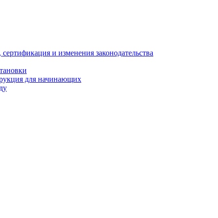
, сертификация и изменения законодательства
становки
трукция для начинающих
ду