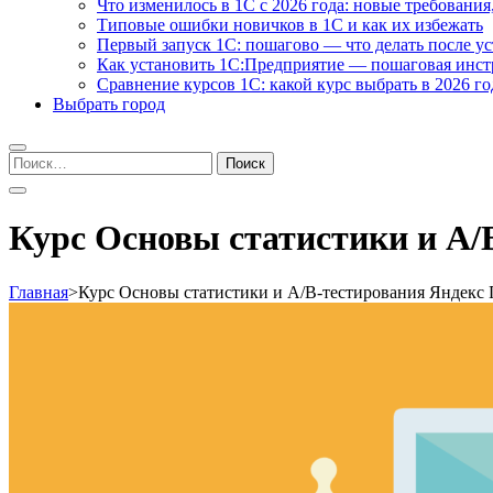
Что изменилось в 1С с 2026 года: новые требования
Типовые ошибки новичков в 1С и как их избежать
Первый запуск 1С: пошагово — что делать после у
Как установить 1С:Предприятие — пошаговая инс
Сравнение курсов 1С: какой курс выбрать в 2026 го
Выбрать город
Найти:
Курс Основы статистики и A/
Главная
>
Курс Основы статистики и A/B-тестирования Яндекс