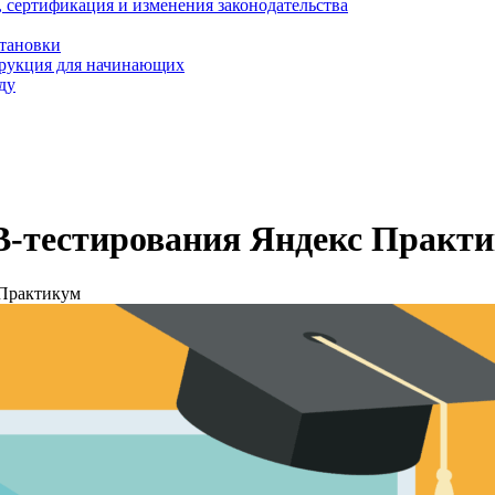
, сертификация и изменения законодательства
становки
трукция для начинающих
ду
B-тестирования Яндекс Практ
 Практикум