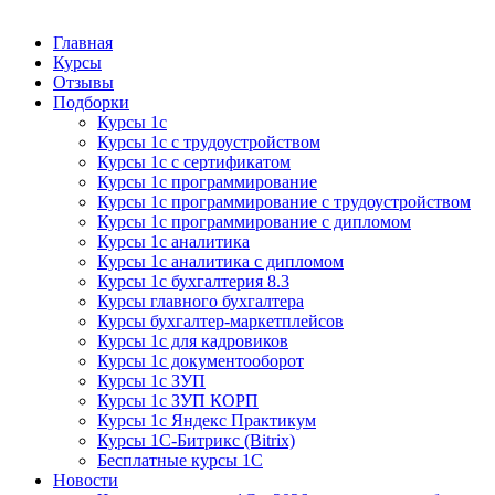
Курсы 1С
Курсы 1С официальная сертификация
Главная
Курсы
Отзывы
Подборки
Курсы 1с
Курсы 1с с трудоустройством
Курсы 1с с сертификатом
Курсы 1с программирование
Курсы 1с программирование с трудоустройством
Курсы 1с программирование с дипломом
Курсы 1с аналитика
Курсы 1с аналитика с дипломом
Курсы 1с бухгалтерия 8.3
Курсы главного бухгалтера
Курсы бухгалтер-маркетплейсов
Курсы 1с для кадровиков
Курсы 1с документооборот
Курсы 1с ЗУП
Курсы 1с ЗУП КОРП
Курсы 1с Яндекс Практикум
Курсы 1С-Битрикс (Bitrix)
Бесплатные курсы 1С
Новости