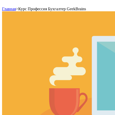
Главная
>
Курс Профессия Бухгалтер GeekBrains