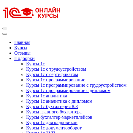
Перейти
к
содержимому
(нажмите
Enter)
Курсы 1С
Курсы 1С официальная сертификация
Главная
Курсы
Отзывы
Подборки
Курсы 1с
Курсы 1с с трудоустройством
Курсы 1с с сертификатом
Курсы 1с программирование
Курсы 1с программирование с трудоустройством
Курсы 1с программирование с дипломом
Курсы 1с аналитика
Курсы 1с аналитика с дипломом
Курсы 1с бухгалтерия 8.3
Курсы главного бухгалтера
Курсы бухгалтер-маркетплейсов
Курсы 1с для кадровиков
Курсы 1с документооборот