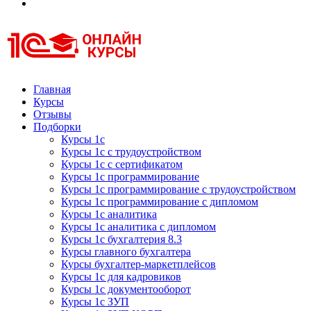
Курсы 1С
Курсы 1С официальная сертификация
Главная
Курсы
Отзывы
Подборки
Курсы 1с
Курсы 1с с трудоустройством
Курсы 1с с сертификатом
Курсы 1с программирование
Курсы 1с программирование с трудоустройством
Курсы 1с программирование с дипломом
Курсы 1с аналитика
Курсы 1с аналитика с дипломом
Курсы 1с бухгалтерия 8.3
Курсы главного бухгалтера
Курсы бухгалтер-маркетплейсов
Курсы 1с для кадровиков
Курсы 1с документооборот
Курсы 1с ЗУП