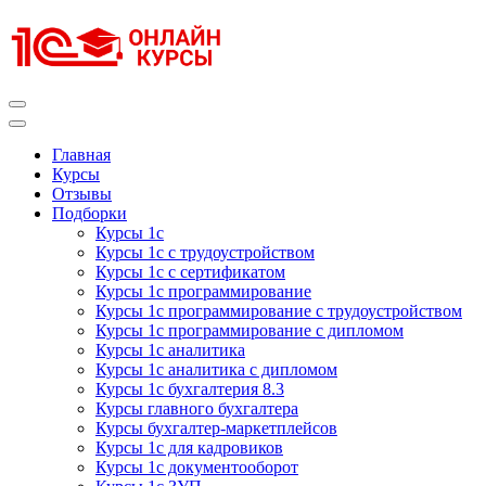
Перейти
к
содержимому
(нажмите
Enter)
Курсы 1С
Курсы 1С официальная сертификация
Главная
Курсы
Отзывы
Подборки
Курсы 1с
Курсы 1с с трудоустройством
Курсы 1с с сертификатом
Курсы 1с программирование
Курсы 1с программирование с трудоустройством
Курсы 1с программирование с дипломом
Курсы 1с аналитика
Курсы 1с аналитика с дипломом
Курсы 1с бухгалтерия 8.3
Курсы главного бухгалтера
Курсы бухгалтер-маркетплейсов
Курсы 1с для кадровиков
Курсы 1с документооборот