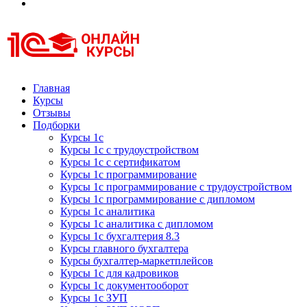
Курсы 1С
Курсы 1С официальная сертификация
Главная
Курсы
Отзывы
Подборки
Курсы 1с
Курсы 1с с трудоустройством
Курсы 1с с сертификатом
Курсы 1с программирование
Курсы 1с программирование с трудоустройством
Курсы 1с программирование с дипломом
Курсы 1с аналитика
Курсы 1с аналитика с дипломом
Курсы 1с бухгалтерия 8.3
Курсы главного бухгалтера
Курсы бухгалтер-маркетплейсов
Курсы 1с для кадровиков
Курсы 1с документооборот
Курсы 1с ЗУП