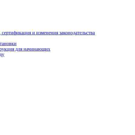
, сертификация и изменения законодательства
становки
трукция для начинающих
ду