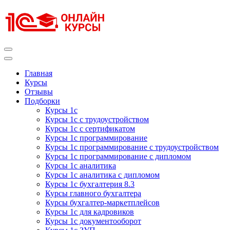
Перейти
к
содержимому
(нажмите
Enter)
Курсы 1С
Курсы 1С официальная сертификация
Главная
Курсы
Отзывы
Подборки
Курсы 1с
Курсы 1с с трудоустройством
Курсы 1с с сертификатом
Курсы 1с программирование
Курсы 1с программирование с трудоустройством
Курсы 1с программирование с дипломом
Курсы 1с аналитика
Курсы 1с аналитика с дипломом
Курсы 1с бухгалтерия 8.3
Курсы главного бухгалтера
Курсы бухгалтер-маркетплейсов
Курсы 1с для кадровиков
Курсы 1с документооборот