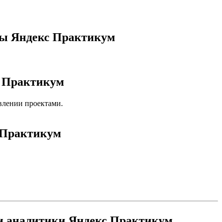
лы Яндекс Практикум
с Практикум
авлении проектами.
с Практикум
 и аналитики Яндекс Практикум