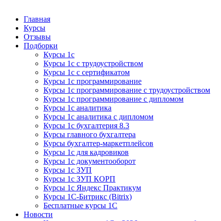
Курсы 1С
Курсы 1С официальная сертификация
Главная
Курсы
Отзывы
Подборки
Курсы 1с
Курсы 1с с трудоустройством
Курсы 1с с сертификатом
Курсы 1с программирование
Курсы 1с программирование с трудоустройством
Курсы 1с программирование с дипломом
Курсы 1с аналитика
Курсы 1с аналитика с дипломом
Курсы 1с бухгалтерия 8.3
Курсы главного бухгалтера
Курсы бухгалтер-маркетплейсов
Курсы 1с для кадровиков
Курсы 1с документооборот
Курсы 1с ЗУП
Курсы 1с ЗУП КОРП
Курсы 1с Яндекс Практикум
Курсы 1С-Битрикс (Bitrix)
Бесплатные курсы 1С
Новости