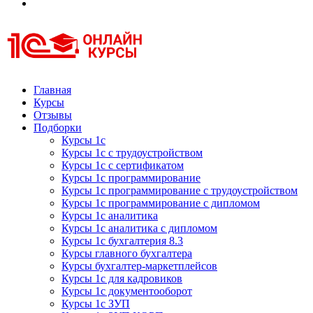
Курсы 1С
Курсы 1С официальная сертификация
Главная
Курсы
Отзывы
Подборки
Курсы 1с
Курсы 1с с трудоустройством
Курсы 1с с сертификатом
Курсы 1с программирование
Курсы 1с программирование с трудоустройством
Курсы 1с программирование с дипломом
Курсы 1с аналитика
Курсы 1с аналитика с дипломом
Курсы 1с бухгалтерия 8.3
Курсы главного бухгалтера
Курсы бухгалтер-маркетплейсов
Курсы 1с для кадровиков
Курсы 1с документооборот
Курсы 1с ЗУП