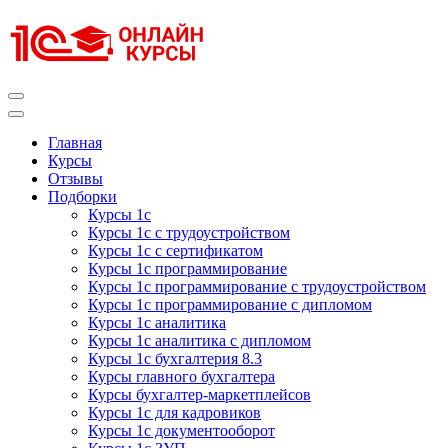
Перейти
к
содержимому
(нажмите
Enter)
Курсы 1С
Курсы 1С официальная сертификация
Главная
Курсы
Отзывы
Подборки
Курсы 1с
Курсы 1с с трудоустройством
Курсы 1с с сертификатом
Курсы 1с программирование
Курсы 1с программирование с трудоустройством
Курсы 1с программирование с дипломом
Курсы 1с аналитика
Курсы 1с аналитика с дипломом
Курсы 1с бухгалтерия 8.3
Курсы главного бухгалтера
Курсы бухгалтер-маркетплейсов
Курсы 1с для кадровиков
Курсы 1с документооборот