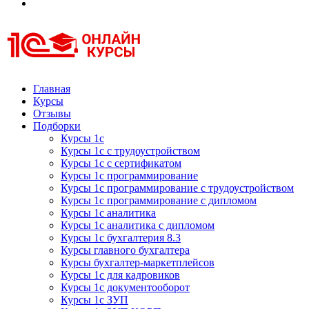
Курсы 1С
Курсы 1С официальная сертификация
Главная
Курсы
Отзывы
Подборки
Курсы 1с
Курсы 1с с трудоустройством
Курсы 1с с сертификатом
Курсы 1с программирование
Курсы 1с программирование с трудоустройством
Курсы 1с программирование с дипломом
Курсы 1с аналитика
Курсы 1с аналитика с дипломом
Курсы 1с бухгалтерия 8.3
Курсы главного бухгалтера
Курсы бухгалтер-маркетплейсов
Курсы 1с для кадровиков
Курсы 1с документооборот
Курсы 1с ЗУП