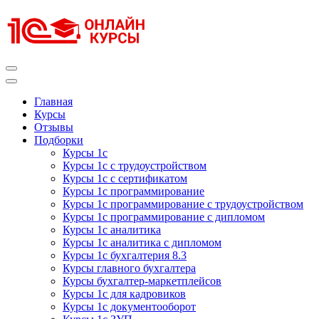
Перейти
к
содержимому
(нажмите
Enter)
Курсы 1С
Курсы 1С официальная сертификация
Главная
Курсы
Отзывы
Подборки
Курсы 1с
Курсы 1с с трудоустройством
Курсы 1с с сертификатом
Курсы 1с программирование
Курсы 1с программирование с трудоустройством
Курсы 1с программирование с дипломом
Курсы 1с аналитика
Курсы 1с аналитика с дипломом
Курсы 1с бухгалтерия 8.3
Курсы главного бухгалтера
Курсы бухгалтер-маркетплейсов
Курсы 1с для кадровиков
Курсы 1с документооборот