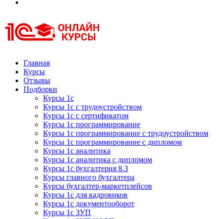
Курсы 1С
Курсы 1С официальная сертификация
Главная
Курсы
Отзывы
Подборки
Курсы 1с
Курсы 1с с трудоустройством
Курсы 1с с сертификатом
Курсы 1с программирование
Курсы 1с программирование с трудоустройством
Курсы 1с программирование с дипломом
Курсы 1с аналитика
Курсы 1с аналитика с дипломом
Курсы 1с бухгалтерия 8.3
Курсы главного бухгалтера
Курсы бухгалтер-маркетплейсов
Курсы 1с для кадровиков
Курсы 1с документооборот
Курсы 1с ЗУП