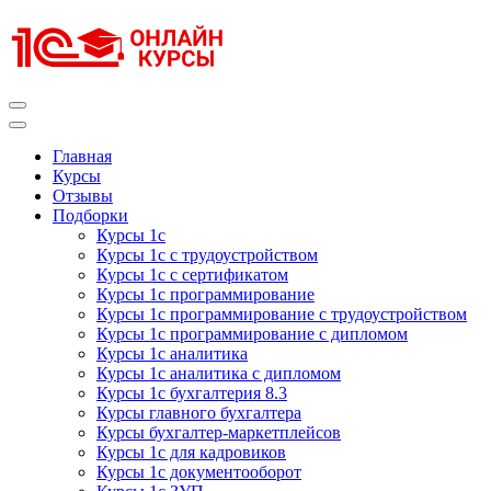
Перейти
к
содержимому
(нажмите
Enter)
Курсы 1С
Курсы 1С официальная сертификация
Главная
Курсы
Отзывы
Подборки
Курсы 1с
Курсы 1с с трудоустройством
Курсы 1с с сертификатом
Курсы 1с программирование
Курсы 1с программирование с трудоустройством
Курсы 1с программирование с дипломом
Курсы 1с аналитика
Курсы 1с аналитика с дипломом
Курсы 1с бухгалтерия 8.3
Курсы главного бухгалтера
Курсы бухгалтер-маркетплейсов
Курсы 1с для кадровиков
Курсы 1с документооборот