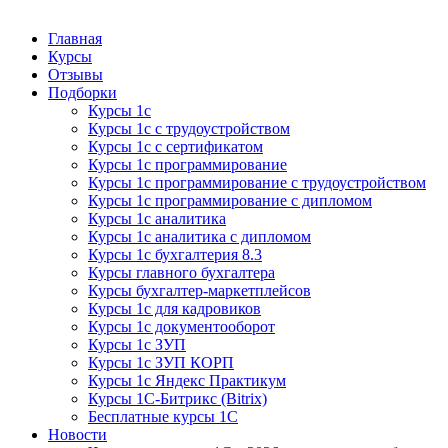
Курсы 1С
Курсы 1С официальная сертификация
Главная
Курсы
Отзывы
Подборки
Курсы 1с
Курсы 1с с трудоустройством
Курсы 1с с сертификатом
Курсы 1с программирование
Курсы 1с программирование с трудоустройством
Курсы 1с программирование с дипломом
Курсы 1с аналитика
Курсы 1с аналитика с дипломом
Курсы 1с бухгалтерия 8.3
Курсы главного бухгалтера
Курсы бухгалтер-маркетплейсов
Курсы 1с для кадровиков
Курсы 1с документооборот
Курсы 1с ЗУП
Курсы 1с ЗУП КОРП
Курсы 1с Яндекс Практикум
Курсы 1С-Битрикс (Bitrix)
Бесплатные курсы 1С
Новости