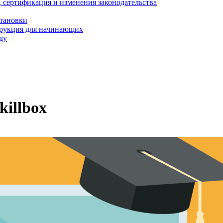
, сертификация и изменения законодательства
становки
трукция для начинающих
ду
illbox