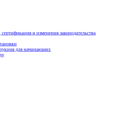
, сертификация и изменения законодательства
становки
трукция для начинающих
ду