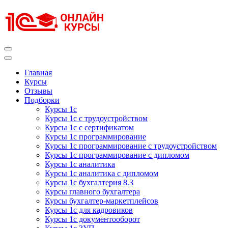
Перейти
к
содержимому
(нажмите
Enter)
Курсы 1С
Курсы 1С официальная сертификация
Главная
Курсы
Отзывы
Подборки
Курсы 1с
Курсы 1с с трудоустройством
Курсы 1с с сертификатом
Курсы 1с программирование
Курсы 1с программирование с трудоустройством
Курсы 1с программирование с дипломом
Курсы 1с аналитика
Курсы 1с аналитика с дипломом
Курсы 1с бухгалтерия 8.3
Курсы главного бухгалтера
Курсы бухгалтер-маркетплейсов
Курсы 1с для кадровиков
Курсы 1с документооборот