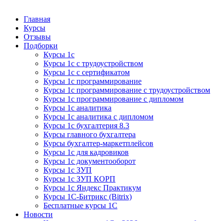
Курсы 1С
Курсы 1С официальная сертификация
Главная
Курсы
Отзывы
Подборки
Курсы 1с
Курсы 1с с трудоустройством
Курсы 1с с сертификатом
Курсы 1с программирование
Курсы 1с программирование с трудоустройством
Курсы 1с программирование с дипломом
Курсы 1с аналитика
Курсы 1с аналитика с дипломом
Курсы 1с бухгалтерия 8.3
Курсы главного бухгалтера
Курсы бухгалтер-маркетплейсов
Курсы 1с для кадровиков
Курсы 1с документооборот
Курсы 1с ЗУП
Курсы 1с ЗУП КОРП
Курсы 1с Яндекс Практикум
Курсы 1С-Битрикс (Bitrix)
Бесплатные курсы 1С
Новости