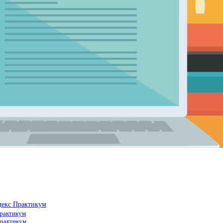
декс Практикум
Практикум
Практикум