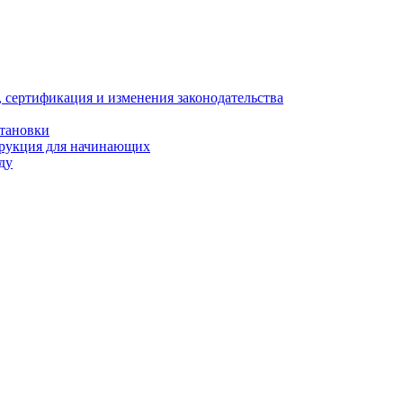
, сертификация и изменения законодательства
становки
трукция для начинающих
ду