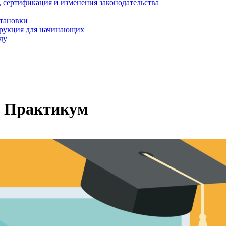
, сертификация и изменения законодательства
становки
трукция для начинающих
ду
с Практикум