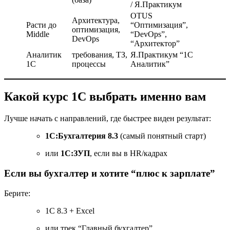
/ Я.Практикум
OTUS
Архитектура,
Расти до
“Оптимизация”,
оптимизация,
Middle
“DevOps”,
DevOps
“Архитектор”
Аналитик
требования, ТЗ,
Я.Практикум “1С
1С
процессы
Аналитик”
Какой курс 1С выбрать именно вам
Лучше начать с направлений, где быстрее виден результат:
1С:Бухгалтерия 8.3
(самый понятный старт)
или
1С:ЗУП
, если вы в HR/кадрах
Если вы бухгалтер и хотите “плюс к зарплате”
Берите:
1С 8.3 + Excel
или трек “Главный бухгалтер”