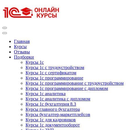
Перейти
к
содержимому
(нажмите
Enter)
Курсы 1С
Курсы 1С официальная сертификация
Главная
Курсы
Отзывы
Подборки
Курсы 1с
Курсы 1с с трудоустройством
Курсы 1с с сертификатом
Курсы 1с программирование
Курсы 1с программирование с трудоустройством
Курсы 1с программирование с дипломом
Курсы 1с аналитика
Курсы 1с аналитика с дипломом
Курсы 1с бухгалтерия 8.3
Курсы главного бухгалтера
Курсы бухгалтер-маркетплейсов
Курсы 1с для кадровиков
Курсы 1с документооборот