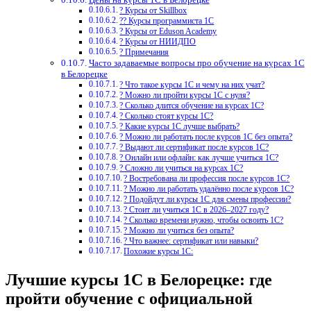
? Курсы от Skillbox
?‍? Курсы программиста 1С
? Курсы от Eduson Academy
? Курсы от НИИДПО
? Примечания
Часто задаваемые вопросы про обучение на курсах 1С
в Белорецке
? Что такое курсы 1С и чему на них учат?
? Можно ли пройти курсы 1С с нуля?
? Сколько длится обучение на курсах 1С?
? Сколько стоят курсы 1С?
? Какие курсы 1С лучше выбрать?
? Можно ли работать после курсов 1С без опыта?
? Выдают ли сертификат после курсов 1С?
? Онлайн или офлайн: как лучше учиться 1С?
? Сложно ли учиться на курсах 1С?
? Востребована ли профессия после курсов 1С?
? Можно ли работать удалённо после курсов 1С?
? Подойдут ли курсы 1С для смены профессии?
? Стоит ли учиться 1С в 2026–2027 году?
? Сколько времени нужно, чтобы освоить 1С?
? Можно ли учиться без опыта?
? Что важнее: сертификат или навыки?
Похожие курсы 1С:
Лучшие курсы 1С в Белорецке: где
пройти обучение с официальной