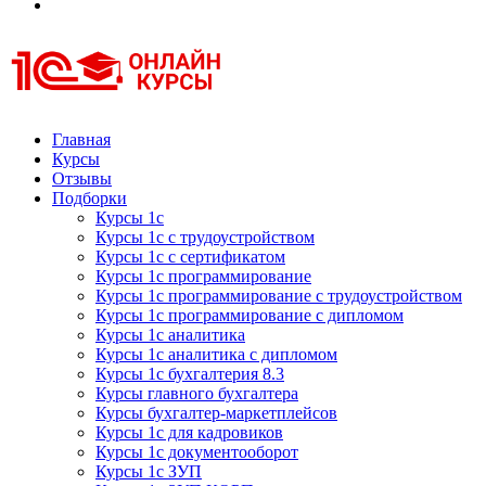
Курсы 1С
Курсы 1С официальная сертификация
Главная
Курсы
Отзывы
Подборки
Курсы 1с
Курсы 1с с трудоустройством
Курсы 1с с сертификатом
Курсы 1с программирование
Курсы 1с программирование с трудоустройством
Курсы 1с программирование с дипломом
Курсы 1с аналитика
Курсы 1с аналитика с дипломом
Курсы 1с бухгалтерия 8.3
Курсы главного бухгалтера
Курсы бухгалтер-маркетплейсов
Курсы 1с для кадровиков
Курсы 1с документооборот
Курсы 1с ЗУП