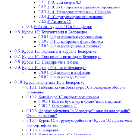
1) 1С:Бухгалтерия 8.3
2) 1С:ЗУП (Зарплата и управление персоналом)
3) 1С:Управление торговлей / 1С:Розница
4) 1С-программирование и развитие
5) Аналитик 1С
Рейтинг курсов 1С в Белорецке
Курсы 1С: Бухгалтерия в Белорецке
✅ Для новичков и уверенной базы
✅ Под конкретную форму бизнеса
✅ Для роста до уровня “главбух”
Курсы 1С: Зарплата и кадры в Белорецке
Курсы 1С: Торговля и розница в Белорецке
Курсы 1С: Предприятие и база
Курсы 1С-разработчик в Белорецке
✅ Для старта в профессии
✅ Для роста до Middle+
Курсы аналитика 1С в Белорецке
Таблица: как выбрать курс 1С в Белорецке обзор и
сравнение
Какой курс 1С выбрать именно вам
Если вы бухгалтер и хотите “плюс к зарплате”
Если хотите в IT
Формат обучения “в Белорецке”: онлайн или офлайн?
Очно или заочно?
Курсы 1С с трудоустройством / Курсы 1С с дипломом
или сертификатом
в Белорецке
Цены на курсы 1С в Белорецке