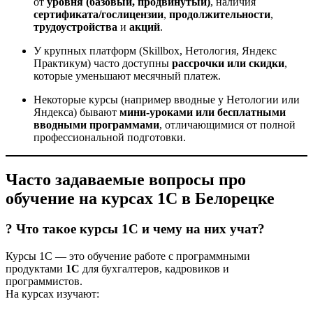
от
уровня (базовый, продвинутый)
, наличия
сертификата/гослицензии
,
продолжительности
,
трудоустройства
и
акций
.
У крупных платформ (Skillbox, Нетология, Яндекс
Практикум) часто доступны
рассрочки или скидки
,
которые уменьшают месячный платеж.
Некоторые курсы (например вводные у Нетологии или
Яндекса) бывают
мини-уроками или бесплатными
вводными программами
, отличающимися от полной
профессиональной подготовки.
Часто задаваемые вопросы про
обучение на курсах 1С в Белорецке
? Что такое курсы 1С и чему на них учат?
Курсы 1С — это обучение работе с программными
продуктами
1С
для бухгалтеров, кадровиков и
программистов.
На курсах изучают: