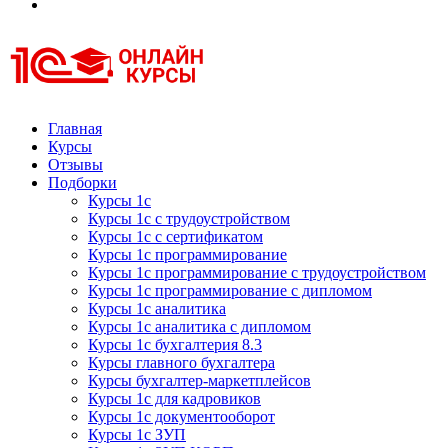
Курсы 1С
Курсы 1С официальная сертификация
Главная
Курсы
Отзывы
Подборки
Курсы 1с
Курсы 1с с трудоустройством
Курсы 1с с сертификатом
Курсы 1с программирование
Курсы 1с программирование с трудоустройством
Курсы 1с программирование с дипломом
Курсы 1с аналитика
Курсы 1с аналитика с дипломом
Курсы 1с бухгалтерия 8.3
Курсы главного бухгалтера
Курсы бухгалтер-маркетплейсов
Курсы 1с для кадровиков
Курсы 1с документооборот
Курсы 1с ЗУП