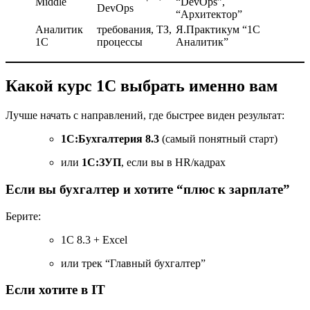
Middle
“DevOps”,
DevOps
“Архитектор”
Аналитик
требования, ТЗ,
Я.Практикум “1С
1С
процессы
Аналитик”
Какой курс 1С выбрать именно вам
Лучше начать с направлений, где быстрее виден результат:
1С:Бухгалтерия 8.3
(самый понятный старт)
или
1С:ЗУП
, если вы в HR/кадрах
Если вы бухгалтер и хотите “плюс к зарплате”
Берите:
1С 8.3 + Excel
или трек “Главный бухгалтер”
Если хотите в IT