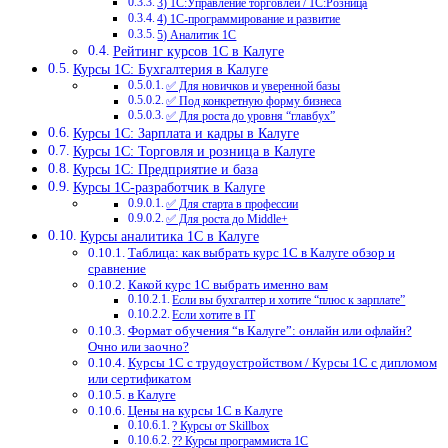
3) 1С:Управление торговлей / 1С:Розница
4) 1С-программирование и развитие
5) Аналитик 1С
Рейтинг курсов 1С в Калуге
Курсы 1С: Бухгалтерия в Калуге
✅ Для новичков и уверенной базы
✅ Под конкретную форму бизнеса
✅ Для роста до уровня “главбух”
Курсы 1С: Зарплата и кадры в Калуге
Курсы 1С: Торговля и розница в Калуге
Курсы 1С: Предприятие и база
Курсы 1С-разработчик в Калуге
✅ Для старта в профессии
✅ Для роста до Middle+
Курсы аналитика 1С в Калуге
Таблица: как выбрать курс 1С в Калуге обзор и
сравнение
Какой курс 1С выбрать именно вам
Если вы бухгалтер и хотите “плюс к зарплате”
Если хотите в IT
Формат обучения “в Калуге”: онлайн или офлайн?
Очно или заочно?
Курсы 1С с трудоустройством / Курсы 1С с дипломом
или сертификатом
в Калуге
Цены на курсы 1С в Калуге
? Курсы от Skillbox
?‍? Курсы программиста 1С