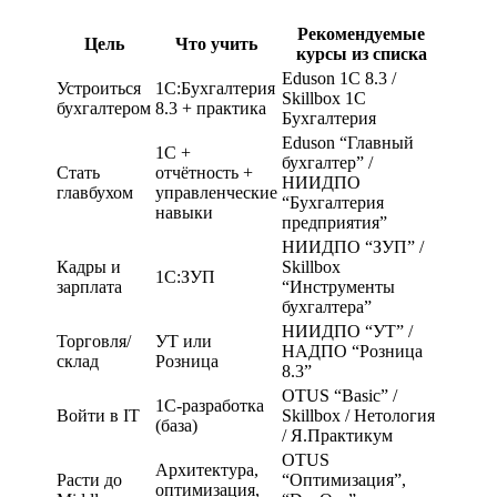
Рекомендуемые
Цель
Что учить
курсы из списка
Eduson 1С 8.3 /
Устроиться
1С:Бухгалтерия
Skillbox 1С
бухгалтером
8.3 + практика
Бухгалтерия
Eduson “Главный
1С +
бухгалтер” /
Стать
отчётность +
НИИДПО
главбухом
управленческие
“Бухгалтерия
навыки
предприятия”
НИИДПО “ЗУП” /
Кадры и
Skillbox
1С:ЗУП
зарплата
“Инструменты
бухгалтера”
НИИДПО “УТ” /
Торговля/
УТ или
НАДПО “Розница
склад
Розница
8.3”
OTUS “Basic” /
1С-разработка
Войти в IT
Skillbox / Нетология
(база)
/ Я.Практикум
OTUS
Архитектура,
Расти до
“Оптимизация”,
оптимизация,