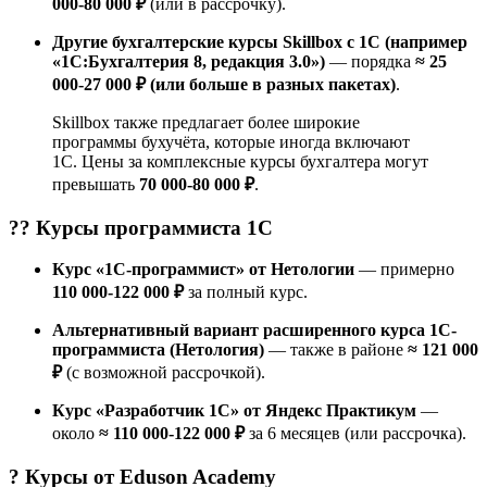
000-80 000 ₽
(или в рассрочку).
Другие бухгалтерские курсы Skillbox с 1С (например
«1С:Бухгалтерия 8, редакция 3.0»)
— порядка
≈ 25
000-27 000 ₽ (или больше в разных пакетах)
.
Skillbox также предлагает более широкие
программы бухучёта, которые иногда включают
1С. Цены за комплексные курсы бухгалтера могут
превышать
70 000-80 000 ₽
.
?‍? Курсы
программиста 1С
Курс «1С-программист» от Нетологии
— примерно
110 000-122 000 ₽
за полный курс.
Альтернативный вариант расширенного курса 1С-
программиста (Нетология)
— также в районе
≈ 121 000
₽
(с возможной рассрочкой).
Курс «Разработчик 1C» от Яндекс Практикум
—
около
≈ 110 000-122 000 ₽
за 6 месяцев (или рассрочка).
? Курсы от
Eduson Academy