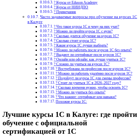
? Курсы от Eduson Academy
? Курсы от НИИДПО
? Примечания
Часто задаваемые вопросы про обучение на курсах 1С
в Калуге
? Что такое курсы 1С и чему на них учат?
? Можно ли пройти курсы 1С с нуля?
? Сколько длится обучение на курсах 1С?
? Сколько стоят курсы 1С?
? Какие курсы 1С лучше выбрать?
? Можно ли работать после курсов 1С без опыта?
? Выдают ли сертификат после курсов 1С?
? Онлайн или офлайн: как лучше учиться 1С?
? Сложно ли учиться на курсах 1С?
? Востребована ли профессия после курсов 1С?
? Можно ли работать удалённо после курсов 1С?
? Подойдут ли курсы 1С для смены профессии?
? Стоит ли учиться 1С в 2026–2027 году?
? Сколько времени нужно, чтобы освоить 1С?
? Можно ли учиться без опыта?
? Что важнее: сертификат или навыки?
Похожие курсы 1С:
Лучшие курсы 1С в Калуге: где пройти
обучение с официальной
сертификацией от 1С