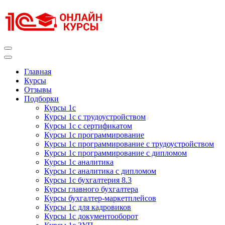
Перейти
к
содержимому
(нажмите
Enter)
Курсы 1С
Курсы 1С официальная сертификация
Главная
Курсы
Отзывы
Подборки
Курсы 1с
Курсы 1с с трудоустройством
Курсы 1с с сертификатом
Курсы 1с программирование
Курсы 1с программирование с трудоустройством
Курсы 1с программирование с дипломом
Курсы 1с аналитика
Курсы 1с аналитика с дипломом
Курсы 1с бухгалтерия 8.3
Курсы главного бухгалтера
Курсы бухгалтер-маркетплейсов
Курсы 1с для кадровиков
Курсы 1с документооборот